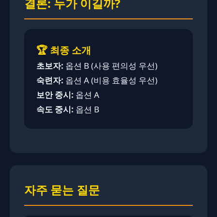
결론: 누가 이길까?
🏆 최종 소개
초보자:
옵션 B (사용 편의성 우선)
숙련자:
옵션 A (비용 효율성 우선)
보안 중시:
옵션 A
속도 중시:
옵션 B
자주 묻는 질문