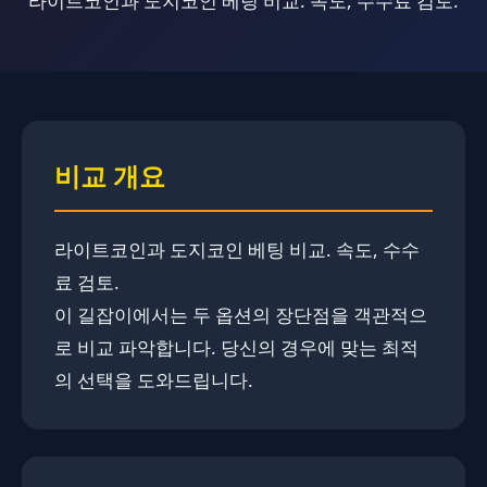
라이트코인과 도지코인 베팅 비교. 속도, 수수료 검토.
비교 개요
라이트코인과 도지코인 베팅 비교. 속도, 수수
료 검토.
이 길잡이에서는 두 옵션의 장단점을 객관적으
로 비교 파악합니다. ​​당신의 경우에 맞는 최적
의 선택을 도와드립니다.