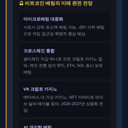
🔮 비트코인 베팅의 미래 완전 전망
마이크로베팅 대중화
사토시 단위 초소액 베팅 가능. .001 이하 베팅
으로 게임 접근성 혁명적 향상 예상.
크로스체인 통합
멀티체인 지갑 하나로 모든 크립토 카지노 접
속. 체인 전환 없이 BTC, ETH, SOL 동시 보유
베팅.
VR 크립토 카지노
메타버스 내 가상 카지노. NFT 아바타로 라이
브 딜러 테이블 참여. 2026-2027년 상용화 전
망.
AI 개인화 베팅