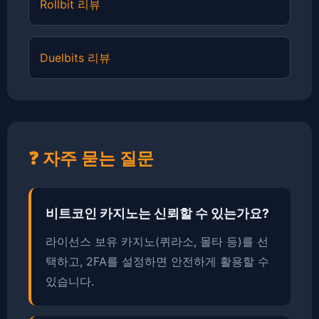
Rollbit 리뷰
Duelbits 리뷰
❓ 자주 묻는 질문
비트코인 카지노는 신뢰할 수 있는가요?
라이선스 보유 카지노(퀴라소, 몰타 등)를 선
택하고, 2FA를 설정하면 안전하게 활용할 수
있습니다.