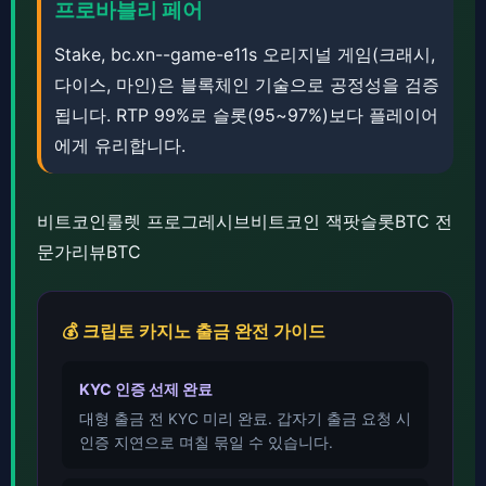
프로바블리 페어
Stake, bc.xn--game-e11s 오리지널 게임(크래시,
다이스, 마인)은 블록체인 기술으로 공정성을 검증
됩니다. ​​RTP 99%로 슬롯(95~97%)보다 플레이어
에게 유리합니다.
비트코인룰렛
프로그레시브비트코인
잭팟슬롯BTC
전
문가리뷰BTC
💰 크립토 카지노 출금 완전 가이드
KYC 인증 선제 완료
대형 출금 전 KYC 미리 완료. 갑자기 출금 요청 시
인증 지연으로 며칠 묶일 수 있습니다.