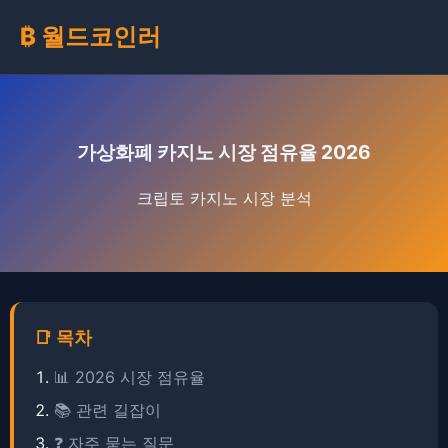
₿ 월드코인러
가상화폐 카지노 시장 점유율 2026
크립토 카지노 시장 분석
📑 목차
📊 2026 시장 점유율
📚 관련 길잡이
❓ 자주 묻는 질문