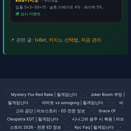
- 우리계열
입플 5+3~50+15 · 슬롯 리베이트 4% · 페이백 5%.
🎁 상시 이벤트
📌 관련 글:
1xBet
,
카지노 선택법
,
자금 관리
·
Mystery Fox Red Rake | 릴게임난다
Joker Boom 부밍 |
·
· ·
릴게임난다
야마토 vs sonogong | 릴게임난다
비
·
고라 금단 | 러브스토리 - ED 전문 정보
Grace Of
·
Cleopatra EGT | 릴게임난다
시나그라 음주 시 복용 | 러브
·
·
스토리 2026 - 전문 ED 정보
Kyc Faq | 릴게임난다