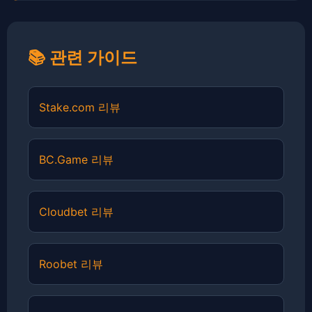
📚 관련 가이드
Stake.com 리뷰
BC.Game 리뷰
Cloudbet 리뷰
Roobet 리뷰