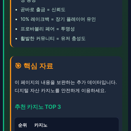
곧바로 출금 = 신뢰도
10% 레이크백 = 장기 플레이어 유인
프로바블리 페어 = 투명성
활발한 커뮤니티 = 유저 충성도
🎯 핵심 자료
이 페이지의 내용을 보완하는 추가 데이터입니다. ​​
디지털 자산 카지노를 안전하게 이용하세요.
추천 카지노 TOP 3
순위
카지노