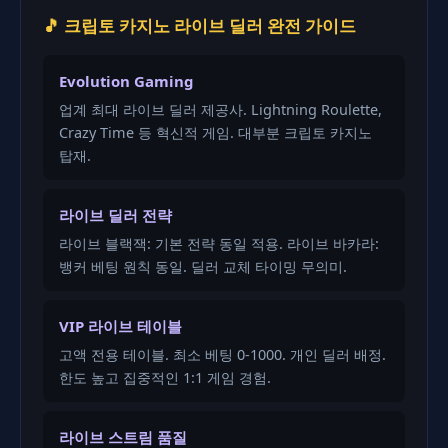
🎵 크립토 카지노 라이브 딜러 완전 가이드
Evolution Gaming
업계 최대 라이브 딜러 제공사. Lightning Roulette,
Crazy Time 등 혁신적 게임. 대부분 크립토 카지노
탑재.
라이브 딜러 전략
라이브 블랙잭: 기본 전략 동일 적용. 라이브 바카라:
뱅커 베팅 원칙 동일. 딜러 교체 타이밍 무의미.
VIP 라이브 테이블
고액 전용 테이블. 최소 베팅 0-1000. 개인 딜러 배정.
한도 높고 집중적인 1:1 게임 경험.
라이브 스트림 품질