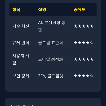
항목
설명
중요도
AI, 분산원장 통
기술 혁신
★★★★★
합
규제 변화
글로벌 표준화
★★★★☆
사용자 체
모바일 최적화
★★★★★
험
보안 강화
2FA, 콜드월렛
★★★★☆