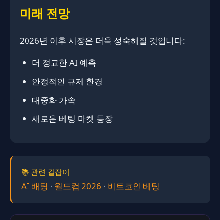
미래 전망
2026년 이후 시장은 더욱 성숙해질 것입니다:
더 정교한 AI 예측
안정적인 규제 환경
대중화 가속
새로운 베팅 마켓 등장
📚 관련 길잡이
AI 배팅
·
월드컵 2026
·
비트코인 베팅