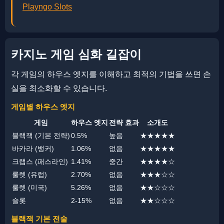
Playngo Slots
카지노 게임 심화 길잡이
각 게임의 하우스 엣지를 이해하고 최적의 기법을 쓰면 손
실을 최소화할 수 있습니다.
게임별 하우스 엣지
게임
하우스 엣지
전략 효과
소개도
블랙잭 (기본 전략)
0.5%
높음
★★★★★
바카라 (뱅커)
1.06%
없음
★★★★★
크랩스 (패스라인)
1.41%
중간
★★★★☆
룰렛 (유럽)
2.70%
없음
★★★☆☆
룰렛 (미국)
5.26%
없음
★★☆☆☆
슬롯
2-15%
없음
★★☆☆☆
블랙잭 기본 전술