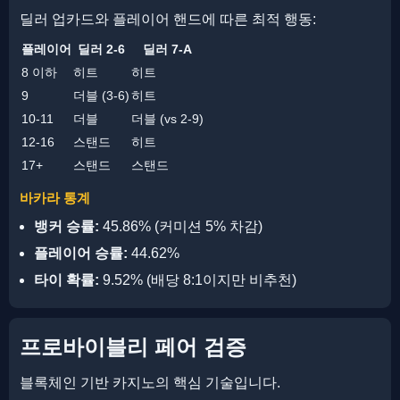
딜러 업카드와 플레이어 핸드에 따른 최적 행동:
플레이어
딜러 2-6
딜러 7-A
8 이하
히트
히트
9
더블 (3-6)
히트
10-11
더블
더블 (vs 2-9)
12-16
스탠드
히트
17+
스탠드
스탠드
바카라 통계
뱅커 승률:
45.86% (커미션 5% 차감)
플레이어 승률:
44.62%
타이 확률:
9.52% (배당 8:1이지만 비추천)
프로바이블리 페어 검증
블록체인 기반 카지노의 핵심 기술입니다.