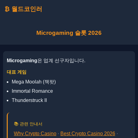
₿ 월드코인러
Microgaming 슬롯 2026
Microgaming
은 업계 선구자입니다.
대표 게임
Mega Moolah (잭팟)
Immortal Romance
Thunderstruck II
📚 관련 안내서
Why Crypto Casino
·
Best Crypto Casino 2026
·