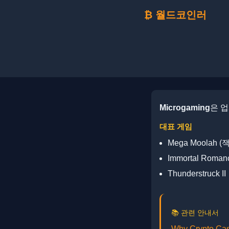
₿ 월드코인러
Microgaming
은 
대표 게임
Mega Moolah (
Immortal Roman
Thunderstruck II
📚 관련 안내서
Why Crypto Ca