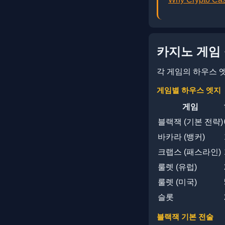
카지노 게임
각 게임의 하우스 
게임별 하우스 엣지
게임
블랙잭 (기본 전략)
바카라 (뱅커)
크랩스 (패스라인)
룰렛 (유럽)
룰렛 (미국)
슬롯
블랙잭 기본 전술