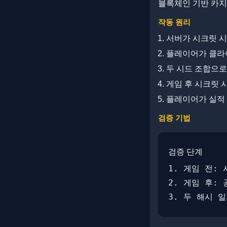
블록체인 기반 카지
작동 원리
서버가 시크릿 시
플레이어가 클라
두 시드 조합으로
게임 후 시크릿 
플레이어가 실적
검증 기법
검증 단계
1. ​​​​게임 
2. ​​​​게임
3. ​두 해시 