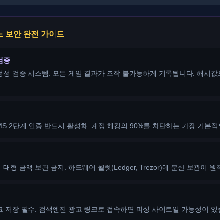
노 보안 완전 가이드
검증
정성 검증 시스템. 모든 게임 결과가 조작 불가능하게 기록됩니다. 해시값
SMS 2단계 인증 반드시 활성화. 계정 해킹의 90%를 차단하는 가장 기본
형 금액 보관 금지. 하드웨어 월렛(Ledger, Trezor)에 분산 보관이 원
크 저장 필수. 검색엔진 광고 링크로 접속하면 피싱 사이트일 가능성이 있