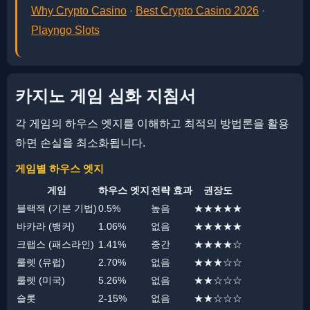
Why Crypto Casino
·
Best Crypto Casino 2026
·
Playngo Slots
카지노 게임 심화 지침서
각 게임의 하우스 엣지를 이해하고 최적의 방법론을 활용
하면 손실을 최소화됩니다.
게임별 하우스 엣지
게임
하우스 엣지
전략 효과
권장도
블랙잭 (기본 기법)
0.5%
높음
★★★★★
바카라 (뱅커)
1.06%
없음
★★★★★
크랩스 (패스라인)
1.41%
중간
★★★★☆
룰렛 (유럽)
2.70%
없음
★★★☆☆
룰렛 (미국)
5.26%
없음
★★☆☆☆
슬롯
2-15%
없음
★★☆☆☆