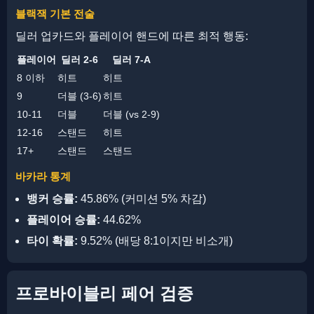
블랙잭 기본 전술
딜러 업카드와 플레이어 핸드에 따른 최적 행동:
플레이어
딜러 2-6
딜러 7-A
8 이하
히트
히트
9
더블 (3-6)
히트
10-11
더블
더블 (vs 2-9)
12-16
스탠드
히트
17+
스탠드
스탠드
바카라 통계
뱅커 승률:
45.86% (커미션 5% 차감)
플레이어 승률:
44.62%
타이 확률:
9.52% (배당 8:1이지만 비소개)
프로바이블리 페어 검증