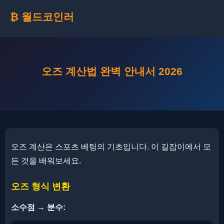
₿ 월드코인러
오즈 계산법 완벽 안내서 2026
오즈 계산은 스포츠 베팅의 기초입니다. ​​​​이 길잡이에서 모
든 것을 배워보세요.
오즈 형식 변환
소수점 → 분수: