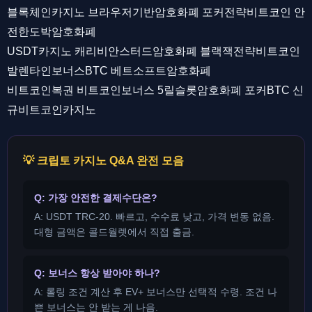
블록체인카지노
브라우저기반암호화폐
포커전략비트코인
안
전한도박암호화폐
USDT카지노
캐리비안스터드암호화폐
블랙잭전략비트코인
발렌타인보너스BTC
베트소프트암호화폐
비트코인복권
비트코인보너스
5릴슬롯암호화폐
포커BTC
신
규비트코인카지노
💡 크립토 카지노 Q&A 완전 모음
Q: 가장 안전한 결제수단은?
A: USDT TRC-20. 빠르고, 수수료 낮고, 가격 변동 없음.
대형 금액은 콜드월렛에서 직접 출금.
Q: 보너스 항상 받아야 하나?
A: 롤링 조건 계산 후 EV+ 보너스만 선택적 수령. 조건 나
쁜 보너스는 안 받는 게 나음.