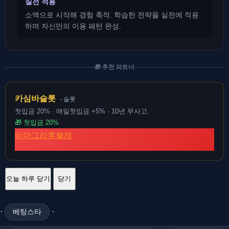
실전 적용
소액으로 시작해 경험 축적. 학습한 전략을 실전에 적용
하며 자신만의 이용 패턴 완성.
🎁 추천 파트너
카심바슬롯
- 슬롯
첫입금 20% · 매일첫입금 +5% · 10년 무사고.
🎁 첫입금 20%
비아그라후불제
오늘 하루 닫기
닫기
·
·
베팅스타