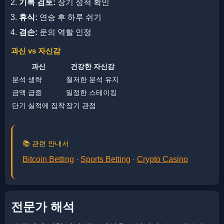
기록 검토:
장기 성적 확인
휴식:
연승 후 하루 쉬기
겸손:
운의 역할 인정
과신 vs 자신감
과신
건강한 자신감
분석 생략
철저한 분석 유지
금액 급증
일정한 스테이킹
단기 실적에 집착
장기 관점
📚 관련 안내서
Bitcoin Betting
·
Sports Betting
·
Crypto Casino
전문가 해석