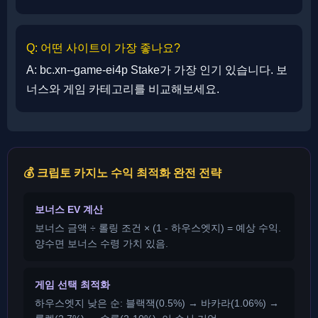
Q: 어떤 사이트이 가장 좋나요?
A: bc.xn--game-ei4p Stake가 가장 인기 있습니다. ​보
너스와 게임 카테고리를 비교해보세요.
💰 크립토 카지노 수익 최적화 완전 전략
보너스 EV 계산
보너스 금액 ÷ 롤링 조건 × (1 - 하우스엣지) = 예상 수익.
양수면 보너스 수령 가치 있음.
게임 선택 최적화
하우스엣지 낮은 순: 블랙잭(0.5%) → 바카라(1.06%) →