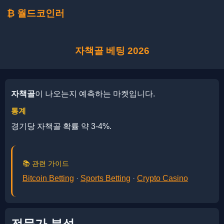
₿ 월드코인러
자책골 베팅 2026
자책골
이 나오는지 예측하는 마켓입니다.
통계
경기당 자책골 확률 약 3-4%.
📚 관련 가이드
Bitcoin Betting
·
Sports Betting
·
Crypto Casino
전문가 분석