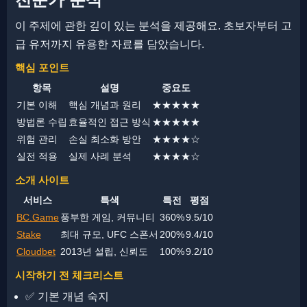
이 주제에 관한 깊이 있는 분석을 제공해요. ​​​초보자부터 고
급 유저까지 유용한 자료를 담았습니다.
핵심 포인트
항목
설명
중요도
기본 이해
핵심 개념과 원리
★★★★★
방법론 수립
효율적인 접근 방식
★★★★★
위험 관리
손실 최소화 방안
★★★★☆
실전 적용
실제 사례 분석
★★★★☆
소개 사이트
서비스
특색
특전
평점
BC.Game
풍부한 게임, 커뮤니티
360%
9.5/10
Stake
최대 규모, UFC 스폰서
200%
9.4/10
Cloudbet
2013년 설립, 신뢰도
100%
9.2/10
시작하기 전 체크리스트
✅ 기본 개념 숙지