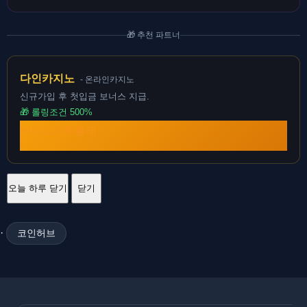
🎁 추천 파트너
다인카지노
- 온라인카지노
신규가입 후 첫입금 보너스 지급.
🎁 롤링조건 500%
비아그라후불제
오늘 하루 닫기
닫기
·
코인허브