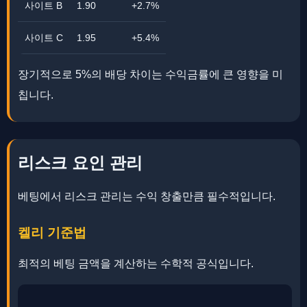
사이트 B
1.90
+2.7%
사이트 C
1.95
+5.4%
장기적으로 5%의 배당 차이는 수익금률에 큰 영향을 미
칩니다.
리스크 요인 관리
베팅에서 리스크 관리는 수익 창출만큼 필수적입니다.
켈리 기준법
최적의 베팅 금액을 계산하는 수학적 공식입니다.