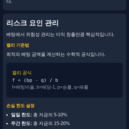
다.
리스크 요인 관리
베팅에서 위험성 관리는 이익 창출만큼 핵심적입니다.
켈리 기준법
최적의 베팅 금액을 계산하는 수학적 공식입니다.
켈리 공식
f = (bp - q) / b
f=배팅비율, b=배당-1, p=승률, q=패률
손실 한도 설정
일일 한도:
총 자금의 5-10%
주간 한도:
총 자금의 15-20%