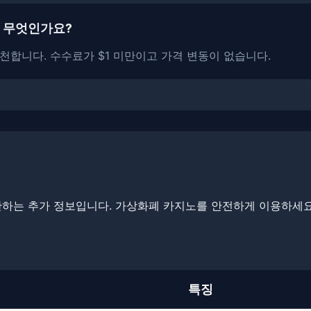
 무엇인가요?
 추천합니다. ​수수료가 $1 미만이고 가격 변동이 없습니다.
완하는 추가 정보입니다. 가상화폐 카지노를 안전하게 이용하세요
특징