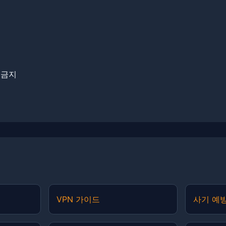
 금지
VPN 가이드
사기 예