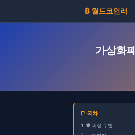
₿ 월드코인러
가상화폐 
📑 목차
🛡️ 피싱 수법