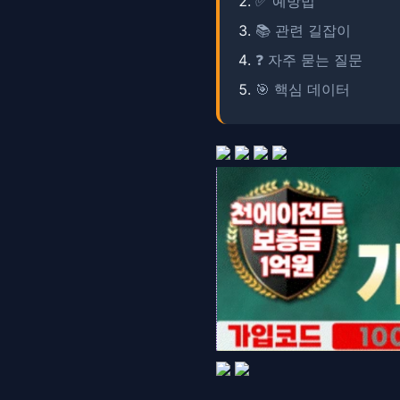
✅ 예방법
📚 관련 길잡이
❓ 자주 묻는 질문
🎯 핵심 데이터