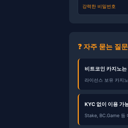
강력한 비밀번호
❓ 자주 묻는 질문
비트코인 카지노는
라이선스 보유 카지노(
KYC 없이 이용 가
Stake, BC.Gam