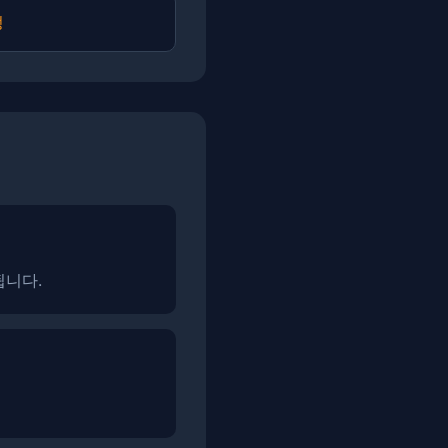
정
됩니다.