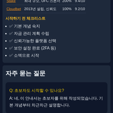
Stake
최대 규모, UFC 스폰서
200%
9.4/10
Cloudbet
2013년 설립, 신뢰도
100%
9.2/10
시작하기 전 체크리스트
✅ 기본 개념 숙지
✅ 자금 관리 계획 수립
✅ 신뢰가능한 플랫폼 선택
✅ 보안 설정 완료 (2FA 등)
✅ 소액으로 시작
자주 묻는 질문
Q: 초보자도 시작할 수 있나요?
A: 네, 이 안내서는 초보자를 위해 작성되었습니다. ​기
본 개념부터 차근차근 설명합니다.