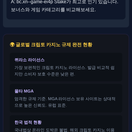
A: bc.xn--game-ei4p Stake가 최고로 인기 있습니다.
보너스와 게임 카테고리를 비교해보세요.
🌍 글로벌 크립토 카지노 규제 완전 현황
퀴라소 라이선스
가장 보편적인 크립토 카지노 라이선스. 발급 비교적 쉽
지만 소비자 보호 수준은 낮은 편.
몰타 MGA
엄격한 규제 기준. MGA 라이선스 보유 사이트는 상대적
으로 높은 신뢰도. 유럽 표준.
한국 법적 현황
국내법상 온라인 도박은 불법. 해외 크립토 카지노 이용