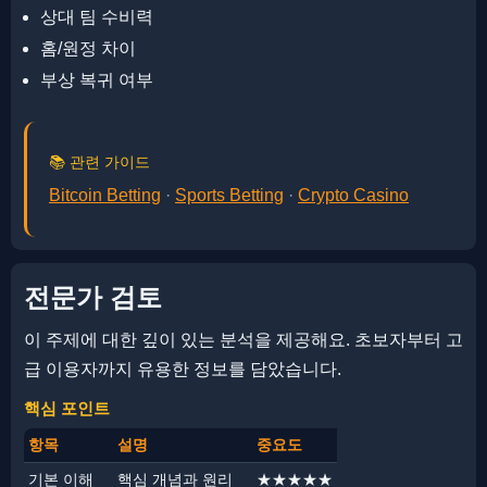
상대 팀 수비력
홈/원정 차이
부상 복귀 여부
📚 관련 가이드
Bitcoin Betting
·
Sports Betting
·
Crypto Casino
전문가 검토
이 주제에 대한 깊이 있는 분석을 제공해요. ​​초보자부터 고
급 이용자까지 유용한 정보를 담았습니다.
핵심 포인트
항목
설명
중요도
기본 이해
핵심 개념과 원리
★★★★★