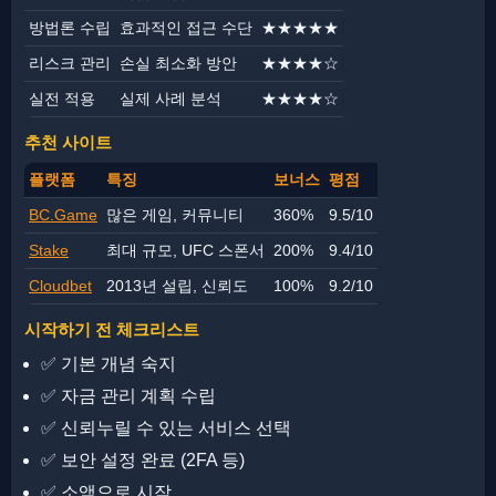
방법론 수립
효과적인 접근 수단
★★★★★
리스크 관리
손실 최소화 방안
★★★★☆
실전 적용
실제 사례 분석
★★★★☆
추천 사이트
플랫폼
특징
보너스
평점
BC.Game
많은 게임, 커뮤니티
360%
9.5/10
Stake
최대 규모, UFC 스폰서
200%
9.4/10
Cloudbet
2013년 설립, 신뢰도
100%
9.2/10
시작하기 전 체크리스트
✅ 기본 개념 숙지
✅ 자금 관리 계획 수립
✅ 신뢰누릴 수 있는 서비스 선택
✅ 보안 설정 완료 (2FA 등)
✅ 소액으로 시작