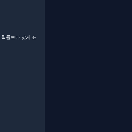
 확률보다 낮게 표