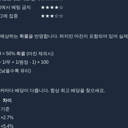
태에서 베팅 금지
★★★★☆
리그에 집중
★★★☆☆
예상하는 확률을 반영합니다. ​​​하지만 마진이 포함되어 있어 실제
0 = 50% 확률 (마진 제외시)
 1/무 + 1/원정 - 1) × 100
 (낮을수록 유리)
마다 배당이 다릅니다. ​​​항상 최고 배당을 찾으세요.
차이
기준
+2.7%
+5.4%