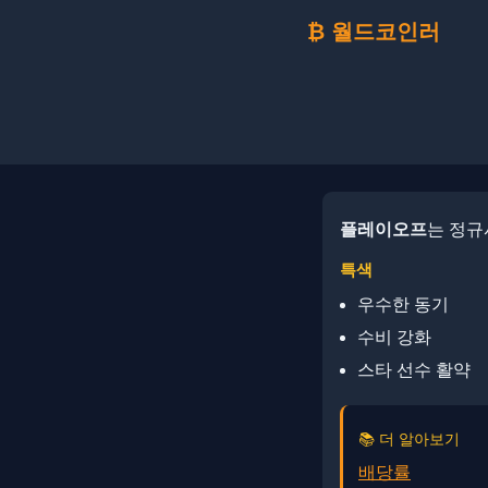
₿ 월드코인러
플레이오프
는 정규
특색
우수한 동기
수비 강화
스타 선수 활약
📚 더 알아보기
배당률