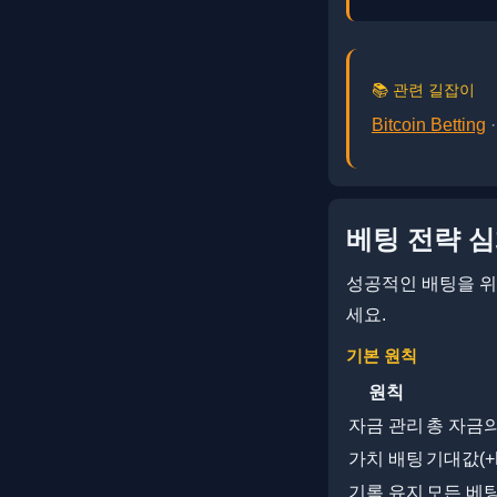
📚 관련 길잡이
Bitcoin Betting
베팅 전략 
성공적인 배팅을 위
세요.
기본 원칙
원칙
자금 관리
총 자금의
가치 배팅
기대값(+
기록 유지
모든 베