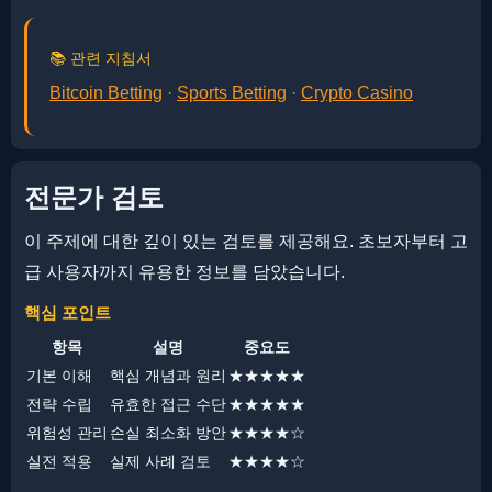
📚 관련 지침서
Bitcoin Betting
·
Sports Betting
·
Crypto Casino
전문가 검토
이 주제에 대한 깊이 있는 검토를 제공해요. 초보자부터 고
급 사용자까지 유용한 정보를 담았습니다.
핵심 포인트
항목
설명
중요도
기본 이해
핵심 개념과 원리
★★★★★
전략 수립
유효한 접근 수단
★★★★★
위험성 관리
손실 최소화 방안
★★★★☆
실전 적용
실제 사례 검토
★★★★☆