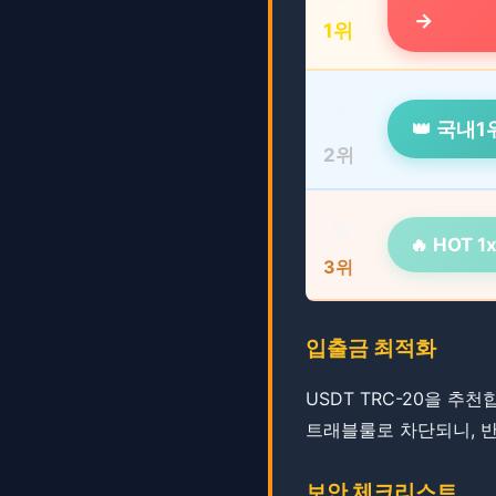
→
1위
🥈
👑 국내
2위
🥉
🔥 HOT 
3위
입출금 최적화
USDT TRC-20을 추천
트래블룰로 차단되니, 반
보안 체크리스트