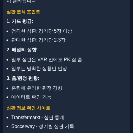
이 달라집니다.
심판 분석 포인트
1. ​카드 평균:
엄격한 심판: 경기당 5장 이상
관대한 심판: 경기당 2-3장
2. ​페널티 성향:
일부 심판은 VAR 전에도 PK 잘 줌
일부는 명확한 상황만 인정
3. ​​홈/원정 편향:
홈팀에 유리한 판정 경향
데이터로 확인 가능
심판 정보 확인 사이트
Transfermarkt - 심판 통계
Soccerway - 경기별 심판 기록