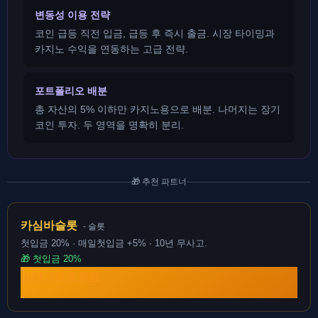
변동성 이용 전략
코인 급등 직전 입금, 급등 후 즉시 출금. 시장 타이밍과
카지노 수익을 연동하는 고급 전략.
포트폴리오 배분
총 자산의 5% 이하만 카지노용으로 배분. 나머지는 장기
코인 투자. 두 영역을 명확히 분리.
🎁 추천 파트너
카심바슬롯
- 슬롯
첫입금 20% · 매일첫입금 +5% · 10년 무사고.
🎁 첫입금 20%
비아그라후불제