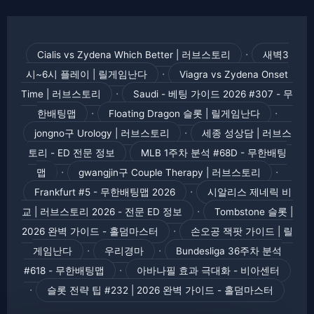
·
Cialis vs Zydena Which Better | 러브스토리
새벽3
·
시~6시 플레이 | 릴게임난다
Viagra vs Zydena Onset
·
Time | 러브스토리
Saudi - 베팅 가이드 2026 #307 - 무
·
·
한배팅맵
Floating Dragon 슬롯 | 릴게임난다
·
jongno구 Urology | 러브스토리
세종 성상담 | 러브스
토리 - ED 전문 정보
MLB 1주차 분석 #68D - 무한배팅
·
·
맵
gwangjin구 Couple Therapy | 러브스토리
·
Frankfurt #5 - 무한배팅맵 2026
시알리스 제네릭 비
·
교 | 러브스토리 2026 - 전문 ED 정보
Tombstone 슬롯 |
·
2026 완벽 가이드 - 홀덤마스터
손오공 잭팟 가이드 | 릴
·
·
게임난다
우리경마
Bundesliga 36주차 분석
·
#618 - 무한배팅맵
아바나필 효과 극대화 - 비아센터
·
슬롯 전략 팁 #232 | 2026 완벽 가이드 - 홀덤마스터