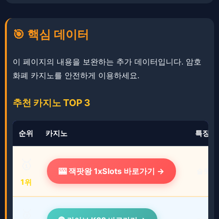
🎯 핵심 데이터
이 페이지의 내용을 보완하는 추가 데이터입니다. ​​암호
화폐 카지노를 안전하게 이용하세요.
추천 카지노 TOP 3
순위
카지노
특징
🥇
🎰 잭팟왕 1xSlots 바로가기 →
슬롯 10
1위
🥈