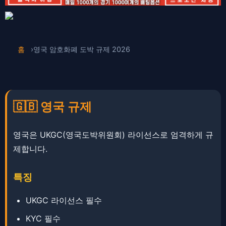
홈
영국 암호화폐 도박 규제 2026
🇬🇧 영국 규제
영국은 UKGC(영국도박위원회) 라이선스로 엄격하게 규
제합니다.
특징
UKGC 라이선스 필수
KYC 필수