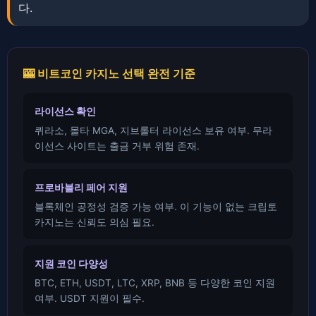
다.
🎰 비트코인 카지노 선택 완전 기준
라이선스 확인
퀴라소, 몰타 MGA, 지브롤터 라이선스 보유 여부. 무라
이선스 사이트는 출금 거부 위험 존재.
프로바블리 페어 지원
블록체인 공정성 검증 가능 여부. 이 기능이 없는 크립토
카지노는 신뢰도 의심 필요.
지원 코인 다양성
BTC, ETH, USDT, LTC, XRP, BNB 등 다양한 코인 지원
여부. USDT 지원이 필수.