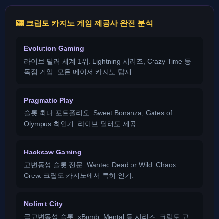
🎰 크립토 카지노 게임 제공사 완전 분석
Evolution Gaming
라이브 딜러 세계 1위. Lightning 시리즈, Crazy Time 등
독점 게임. 모든 메이저 카지노 탑재.
Pragmatic Play
슬롯 최다 포트폴리오. Sweet Bonanza, Gates of
Olympus 최인기. 라이브 딜러도 제공.
Hacksaw Gaming
고변동성 슬롯 전문. Wanted Dead or Wild, Chaos
Crew. 크립토 카지노에서 특히 인기.
Nolimit City
극고변동성 슬롯. xBomb, Mental 등 시리즈. 크립토 고