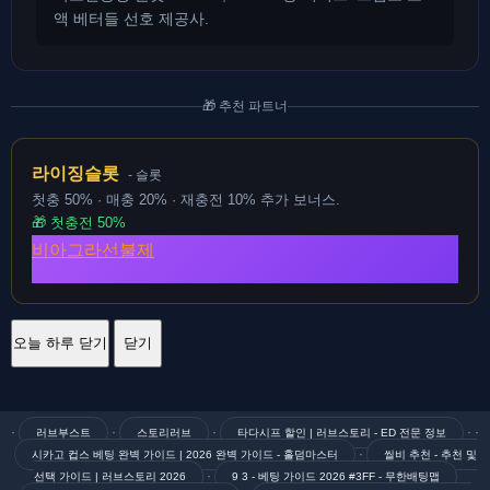
액 베터들 선호 제공사.
🎁 추천 파트너
라이징슬롯
- 슬롯
첫충 50% · 매충 20% · 재충전 10% 추가 보너스.
🎁 첫충전 50%
비아그라선불제
오늘 하루 닫기
닫기
·
·
·
· ·
러브부스트
스토리러브
타다시프 할인 | 러브스토리 - ED 전문 정보
·
시카고 컵스 베팅 완벽 가이드 | 2026 완벽 가이드 - 홀덤마스터
씰비 추천 - 추천 및
·
선택 가이드 | 러브스토리 2026
9 3 - 베팅 가이드 2026 #3FF - 무한배팅맵