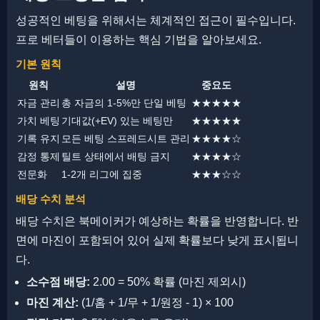
성공적인 베팅을 위해서는 체계적인 접근이 필수입니다. ​​​
프로 베터들이 이용하는 핵심 기법을 알아보세요.
기본 원칙
원칙
설명
중요도
자금 관리
총 자금의 1-5%만 단일 베팅
★★★★★
가치 베팅
기대값(+EV) 있는 베팅만
★★★★★
기록 유지
모든 베팅 스프레드시트 관리
★★★★☆
감정 통제
틸트 상태에서 배팅 금지
★★★★☆
전문화
1-2개 리그에 집중
★★★☆☆
배당 수치 분석
배당 수치은 북메이커가 예상하는 확률을 반영합니다. 반
면에 마진이 포함되어 있어 실제 확률보다 낮게 표시됩니
다.
소수점 배당:
2.00 = 50% 확률 (마진 제외시)
마진 계산:
(1/홈 + 1/무 + 1/원정 - 1) × 100