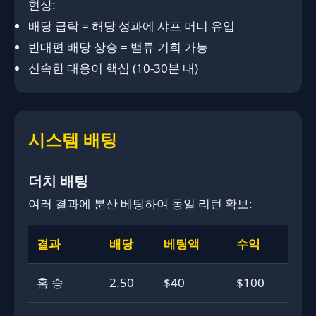
현상:
배당 급락 = 해당 성과에 샤프 머니 유입
반대편 배당 상승 = 밸류 기회 가능
신속한 대응이 핵심 (10-30분 내)
시스템 배팅
더치 배팅
여러 결과에 분산 베팅하여 동일 리턴 확보:
결과
배당
베팅액
수익
홈 승
2.50
$40
$100