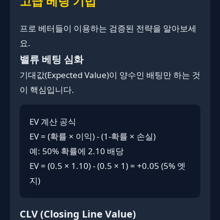
고급 베팅 기법
프로 베터들이 이용하는 검증된 전략을 알아보세
요.
밸류 베팅 심화
기대값(Expected Value)이 양수인 배팅만 하는 것
이 핵심입니다.
EV 계산 공식
EV = (확률 × 이익) - (1-확률 × 손실)
예: 50% 확률에 2.10 배당
EV = (0.5 × 1.10) - (0.5 × 1) = +0.05 (5% 엣
지)
CLV (Closing Line Value)