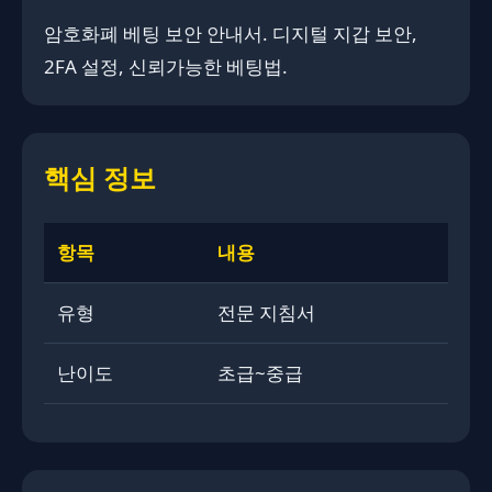
암호화폐 베팅 보안 안내서. ​​디지털 지갑 보안,
2FA 설정, 신뢰가능한 베팅법.
핵심 정보
항목
내용
유형
전문 지침서
난이도
초급~중급