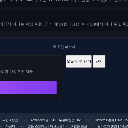
비공식 미러는 피싱 위험. 공식 채널(텔레그램, 이메일)에서 미러 주소 확
🎁 추천 파트너
오늘 하루 닫기
닫기
신규회원 가입쿠폰 지급.
·
·
36 - 무한배팅맵
Advanced 용어 #1 - 무한배팅맵 2026
Diabetes 환자 Cialis D
·
 - 비아센터
센돔 스트레스 | 러브스토리 - ED 전문 정보
필라그라 홍조 | 러브스