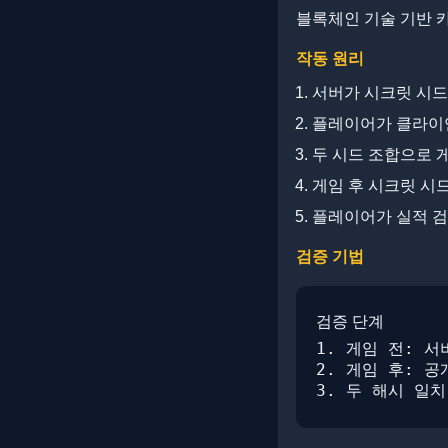
블록체인 기술 기반 
작동 원리
서버가 시크릿 시드
플레이어가 클라이
두 시드 조합으로 
게임 후 시크릿 시
플레이어가 실적 검
검증 기법
검증 단계
1. 게임 전: 
2. ​​게임 후:
3. ​​두 해시 