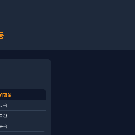
동
위험성
낮음
중간
높음