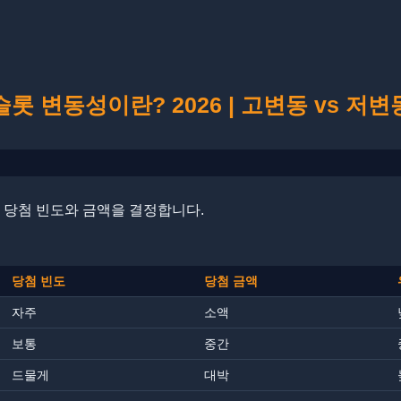
슬롯 변동성이란? 2026 | 고변동 vs 저변
 당첨 빈도와 금액을 결정합니다.
당첨 빈도
당첨 금액
자주
소액
보통
중간
드물게
대박