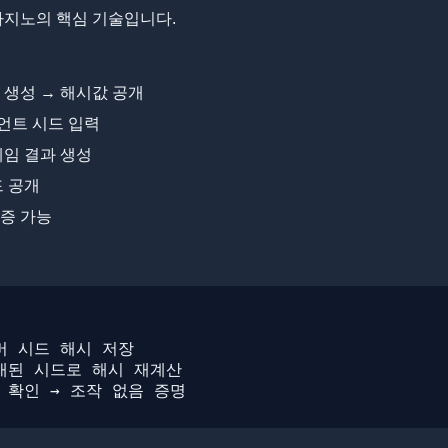
카지노의 핵심 기술입니다.
 생성 → 해시값 공개
언트 시드 입력
게임 결과 생성
드 공개
증 가능
서버 시드 해시 저장
 공개된 시드로 해시 재계산
일치 확인 → 조작 없음 증명