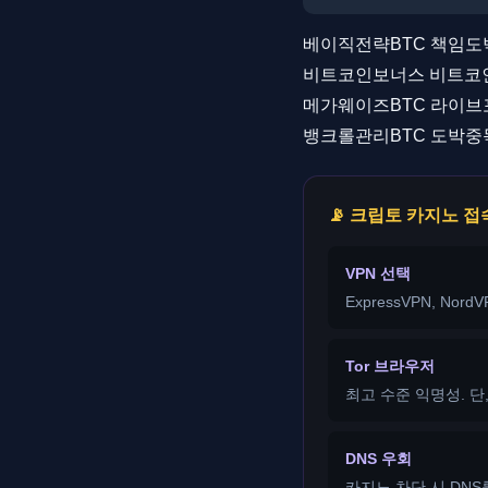
베이직전략BTC
책임도
비트코인보너스
비트코
메가웨이즈BTC
라이브
뱅크롤관리BTC
도박중
📡 크립토 카지노 접
VPN 선택
ExpressVPN, No
Tor 브라우저
최고 수준 익명성. 단
DNS 우회
카지노 차단 시 DNS를 1