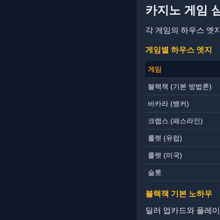
카지노 게임 
각 게임의 하우스 엣
게임별 하우스 엣지
게임
블랙잭 (기본 방법론)
바카라 (뱅커)
크랩스 (패스라인)
룰렛 (유럽)
룰렛 (미국)
슬롯
블랙잭 기본 노하우
딜러 업카드와 플레이