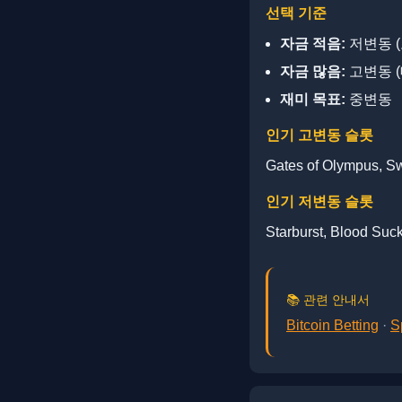
선택 기준
자금 적음:
저변동 (
자금 많음:
고변동 (
재미 목표:
중변동
인기 고변동 슬롯
Gates of Olympus, S
인기 저변동 슬롯
Starburst, Blood Su
📚 관련 안내서
Bitcoin Betting
·
S