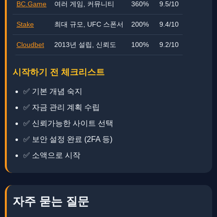
BC.Game
여러 게임, 커뮤니티
360%
9.5/10
Stake
최대 규모, UFC 스폰서
200%
9.4/10
Cloudbet
2013년 설립, 신뢰도
100%
9.2/10
시작하기 전 체크리스트
✅ 기본 개념 숙지
✅ 자금 관리 계획 수립
✅ 신뢰가능한 사이트 선택
✅ 보안 설정 완료 (2FA 등)
✅ 소액으로 시작
자주 묻는 질문