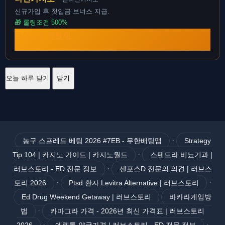
신규가입 후 첫입금 보너스 지급.
🎁 롤링조건 500%
비아그라후불제
오늘 하루 닫기
닫기
·
농구 스프레드 베팅 2026 #7EB - 무한배팅맵
Strategy
·
Tip 104 | 카지노 가이드 | 카지노월드
스텐드라 비뇨기과 |
·
러브스토리 - ED 전문 정보
센포스D 전문의 의견 | 러브스
·
·
토리 2026
Ptsd 환자 Levitra Alternative | 러브스토리
Ed Drug Weekend Getaway | 러브스토리
바카라게임방
·
법
카마그라 가격 - 2026년 최신 가격표 | 러브스토리
·
·