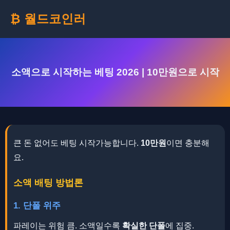
₿ 월드코인러
소액으로 시작하는 베팅 2026 | 10만원으로 시작
큰 돈 없어도 베팅 시작가능합니다. ​​​
10만원
이면 충분해
요.
소액 배팅 방법론
1. ​​단폴 위주
파레이는 위험 큼. 소액일수록
확실한 단폴
에 집중.