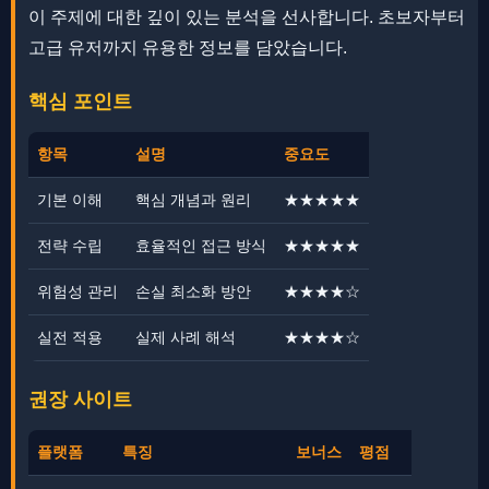
이 주제에 대한 깊이 있는 분석을 선사합니다. ​​초보자부터
고급 유저까지 유용한 정보를 담았습니다.
핵심 포인트
항목
설명
중요도
기본 이해
핵심 개념과 원리
★★★★★
전략 수립
효율적인 접근 방식
★★★★★
위험성 관리
손실 최소화 방안
★★★★☆
실전 적용
실제 사례 해석
★★★★☆
권장 사이트
플랫폼
특징
보너스
평점