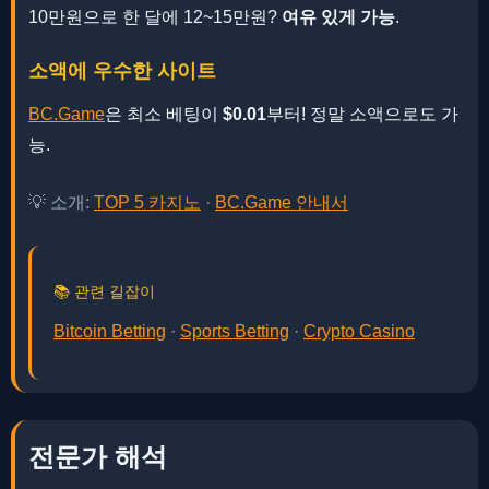
10만원으로 한 달에 12~15만원?
여유 있게 가능
.
소액에 우수한 사이트
BC.Game
은 최소 베팅이
$0.01
부터! 정말 소액으로도 가
능.
💡 소개:
TOP 5 카지노
·
BC.Game 안내서
📚 관련 길잡이
Bitcoin Betting
·
Sports Betting
·
Crypto Casino
전문가 해석