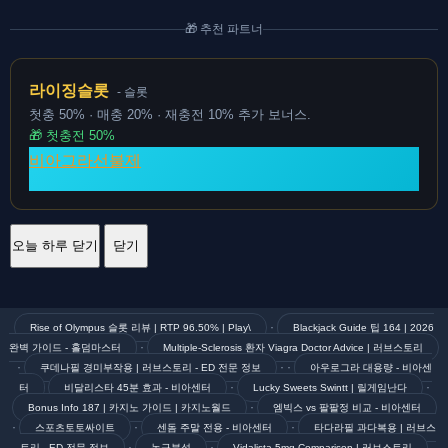
🎁 추천 파트너
라이징슬롯
- 슬롯
첫충 50% · 매충 20% · 재충전 10% 추가 보너스.
🎁 첫충전 50%
비아그라선불제
오늘 하루 닫기
닫기
·
Rise of Olympus 슬롯 리뷰 | RTP 96.50% | Play\
Blackjack Guide 팁 164 | 2026
·
완벽 가이드 - 홀덤마스터
Multiple-Sclerosis 환자 Viagra Doctor Advice | 러브스토리
·
· ·
쿠데나필 경미부작용 | 러브스토리 - ED 전문 정보
아우로그라 대용량 - 비아센
·
·
터
비달리스타 45분 효과 - 비아센터
Lucky Sweets Swintt | 릴게임난다
·
Bonus Info 187 | 카지노 가이드 | 카지노월드
엠빅스 vs 팔팔정 비교 - 비아센터
·
·
·
스포츠토토싸이트
센돔 주말 전용 - 비아센터
타다라필 과다복용 | 러브스
·
·
토리 - ED 전문 정보
농구분석
Vidalista 5mg Comparison | 러브스토리