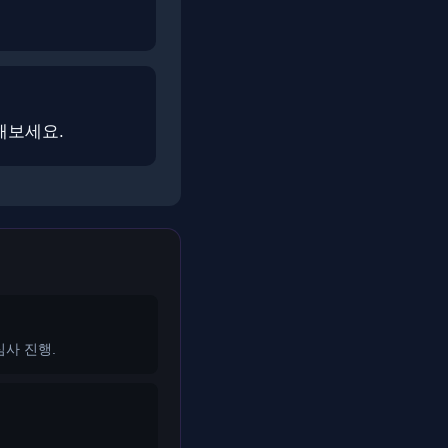
교해보세요.
심사 진행.