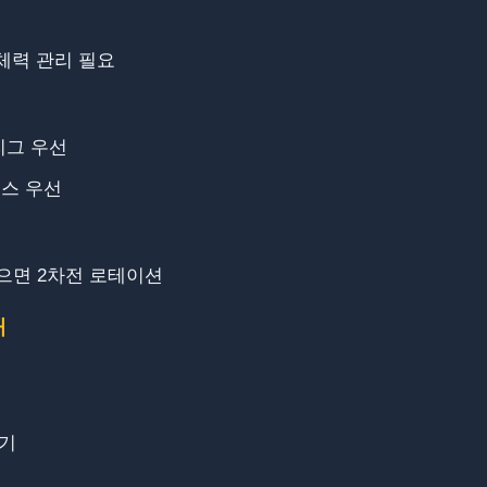
 체력 관리 필요
 리그 우선
챔스 우선
으면 2차전 로테이션
태
경기