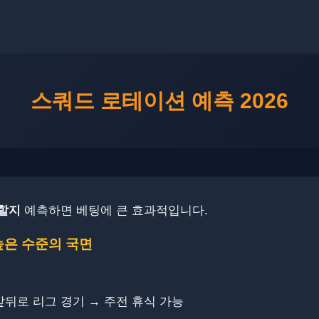
스쿼드 로테이션 예측 2026
 할지
예측하면 베팅에 큰 효과적입니다.
높은 수준의 국면
뒤로 리그 경기 → 주전 휴식 가능