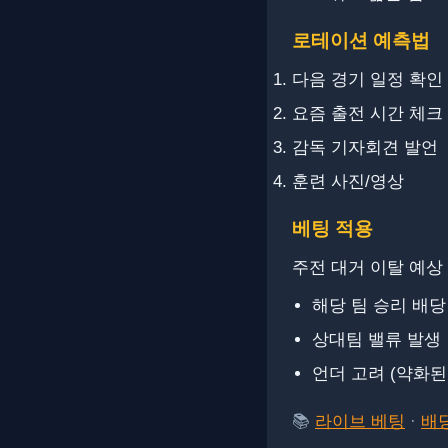
로테이션 예측법
다음 경기 일정 확인
요즘 출전 시간 체크
감독 기자회견 발언
훈련 사진/영상
베팅 적용
주전 대거 이탈 예상 
해당 팀 승리 배당
상대팀 밸류 발생
언더 고려 (약화된
📚
라이브 베팅
·
배