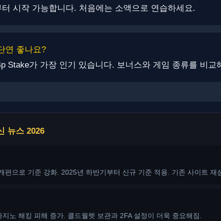
20부터 시작 가능합니다. ​​​처음에는 소액으로 연습하세요.
 단연 좋나요?
me-ei4p Stake가 가장 인기 있습니다. ​보너스와 게임 종류를 비
 뉴스 2026
편으로 기준 강화. 2025년 하반기부터 신규 기준 적용. 기존 사이트 재
토 카지노 해킹 피해 증가. 콜드월렛 보관과 2FA 설정이 더욱 중요해짐.