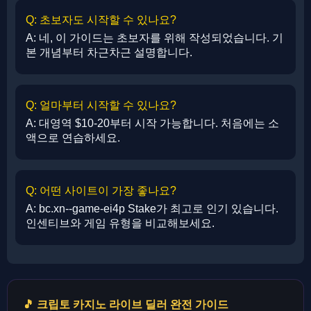
Q: 초보자도 시작할 수 있나요?
A: 네, 이 가이드는 초보자를 위해 작성되었습니다. ​​​기
본 개념부터 차근차근 설명합니다.
Q: 얼마부터 시작할 수 있나요?
A: 대영역 $10-20부터 시작 가능합니다. ​​​처음에는 소
액으로 연습하세요.
Q: 어떤 사이트이 가장 좋나요?
A: bc.xn--game-ei4p Stake가 최고로 인기 있습니다. ​​
인센티브와 게임 유형을 비교해보세요.
🎵 크립토 카지노 라이브 딜러 완전 가이드