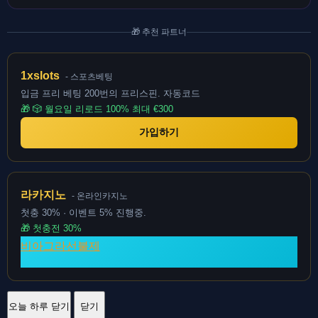
🎁 추천 파트너
1xslots
- 스포츠베팅
입금 프리 베팅 200번의 프리스핀. 자동코드
🎁 🎲 월요일 리로드 100% 최대 €300
가입하기
라카지노
- 온라인카지노
첫충 30% · 이벤트 5% 진행중.
🎁 첫충전 30%
비아그라선불제
오늘 하루 닫기
닫기