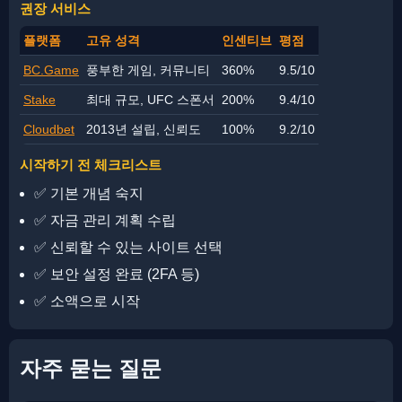
권장 서비스
플랫폼
고유 성격
인센티브
평점
BC.Game
풍부한 게임, 커뮤니티
360%
9.5/10
Stake
최대 규모, UFC 스폰서
200%
9.4/10
Cloudbet
2013년 설립, 신뢰도
100%
9.2/10
시작하기 전 체크리스트
✅ 기본 개념 숙지
✅ 자금 관리 계획 수립
✅ 신뢰할 수 있는 사이트 선택
✅ 보안 설정 완료 (2FA 등)
✅ 소액으로 시작
자주 묻는 질문