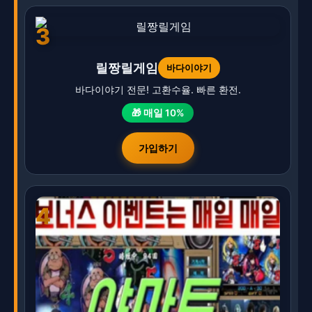
3
릴짱릴게임
바다이야기
바다이야기 전문! 고환수율. 빠른 환전.
🎁 매일 10%
가입하기
4