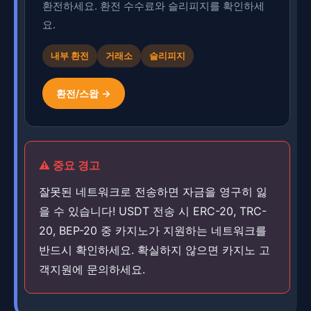
환전하세요. 환전 수수료와 슬리피지를 확인하세
요.
내부 환전
거래소
슬리피지
환전/스왑 →
⚠️ 중요 경고
잘못된 네트워크로 전송하면 자금을 영구히 잃
을 수 있습니다! USDT 전송 시 ERC-20, TRC-
20, BEP-20 중 카지노가 지원하는 네트워크를
반드시 확인하세요. 확실하지 않으면 카지노 고
객지원에 문의하세요.