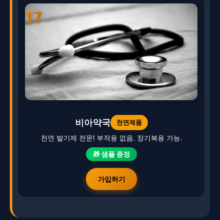
17
비아약국
천연제품
천연 발기제 전문! 부작용 없음. 장기복용 가능.
🎁 샘플 증정
가입하기