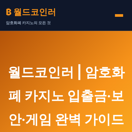
₿ 월드코인러
암호화폐 카지노의 모든 것
월드코인러 | 암호화
폐 카지노 입출금·보
안·게임 완벽 가이드