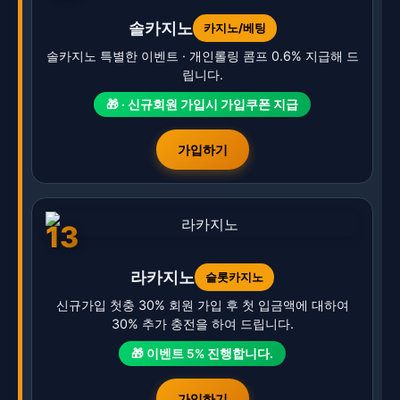
솔카지노
카지노/베팅
솔카지노 특별한 이벤트 · 개인롤링 콤프 0.6% 지급해 드
립니다.
🎁 · 신규회원 가입시 가입쿠폰 지급
가입하기
13
라카지노
슬롯카지노
신규가입 첫충 30% 회원 가입 후 첫 입금액에 대하여
30% 추가 충전을 하여 드립니다.
🎁 이벤트 5% 진행합니다.
가입하기