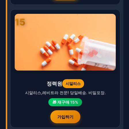
15
정력원
시알리스
시알리스,레비트라 전문! 당일배송. 비밀포장.
🎁 재구매 15%
가입하기