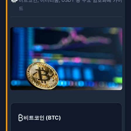
비트코인, 이더리움, USDT 등 주요 암호화폐 가이
드
₿
비트코인 (BTC)