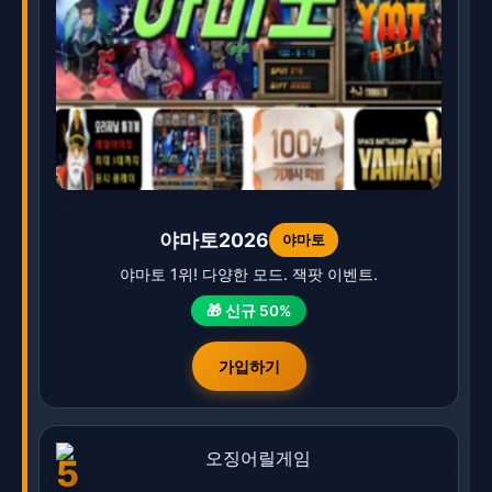
야마토2026
야마토
야마토 1위! 다양한 모드. 잭팟 이벤트.
🎁 신규 50%
가입하기
5