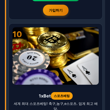
가입하기
10
1xBet
스포츠베팅
세계 최대 스포츠베팅! 축구,농구,e스포츠. 업계 최고 배
당.