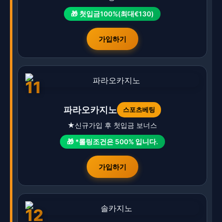
🎁 첫입금100%(최대€130)
가입하기
11
파라오카지노
스포츠베팅
★신규가입 후 첫입금 보너스
🎁 *롤링조건은 500% 입니다.
가입하기
12