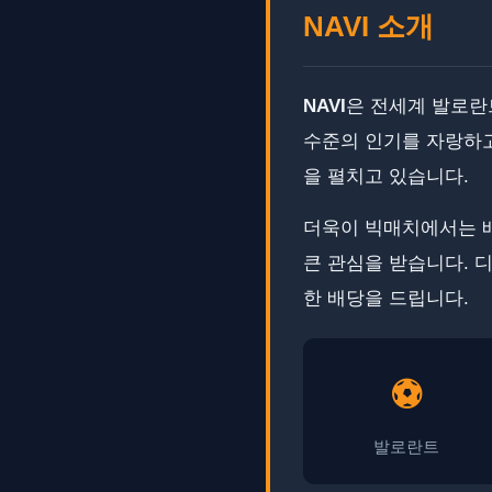
NAVI 소개
NAVI
은 전세계 발로란
수준의 인기를 자랑하고 
을 펼치고 있습니다.
더욱이 빅매치에서는 배
큰 관심을 받습니다. ​
한 배당을 드립니다.
⚽
발로란트