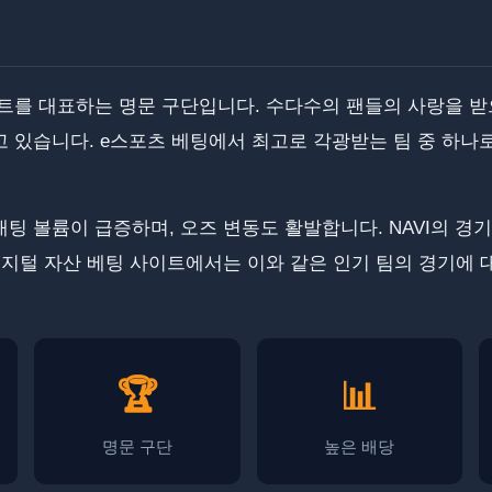
트를 대표하는 명문 구단입니다. 수다수의 팬들의 사랑을 
있습니다. ​​e스포츠 베팅에서 최고로 각광받는 팀 중 하나로
팅 볼륨이 급증하며, 오즈 변동도 활발합니다. ​NAVI의 경
​​디지털 자산 베팅 사이트에서는 이와 같은 인기 팀의 경기에
🏆
📊
명문 구단
높은 배당