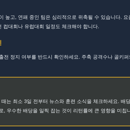
이 높고, 연패 중인 팀은 심리적으로 위축될 수 있습니다. 요
 전 컵대회나 유럽대회 일정도 체크해야 합니다.
인
출전 정지 여부를 반드시 확인하세요. ​​주축 공격수나 골키
할 때는 최소 3일 전부터 뉴스와 훈련 소식을 체크하세요. ​​
, 우수한 배당을 일찍 잡는 것이 리턴률에 큰 영향을 미칩