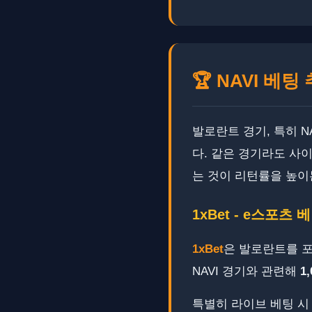
🏆 NAVI 베
발로란트 경기, 특히 
다. ​​같은 경기라도
는 것이 리턴률을 높이
1xBet - e스포츠
1xBet
은 발로란트를 포
NAVI 경기와 관련해
1
특별히 라이브 베팅 시