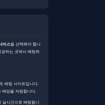
 서비스
을 선택해야 합니
 제공하는 곳에서 베팅하
츠 베팅 사이트입니다. ​
고 배당을 자랑합니다.
면서 실시간으로 베팅됩니