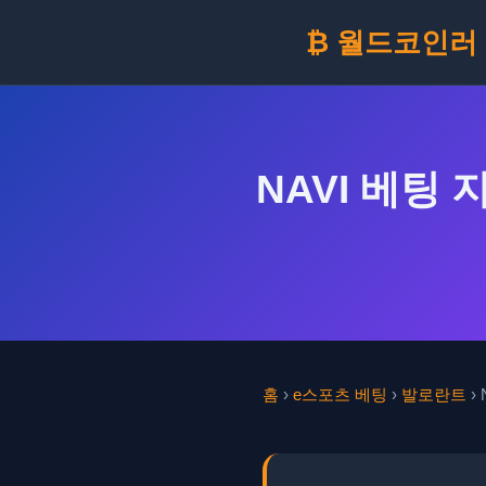
₿ 월드코인러
NAVI 베팅 
홈
›
e스포츠 베팅
›
발로란트
› 