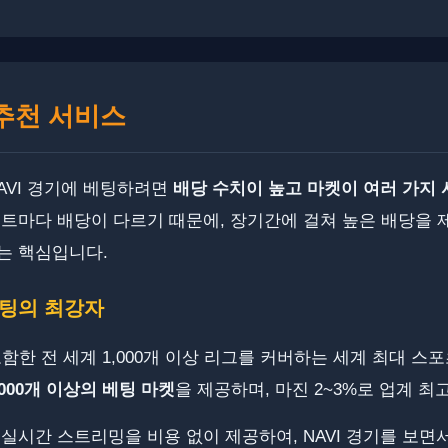
팅 추천 서비스
NAVI 경기에 베팅하려면
배당 수치이 높고 마켓이 여러 가지
 사이트마다 배당이 다르기 때문에, 장기간에 걸쳐 높은 배당을
는 핵심입니다.
 베팅의 최강자
함한 전 세계 1,000개 이상 리그를 커버하는 세계 최대 스포
,000개 이상의 베팅 마켓
을 제공하며, 마진 2~3%로 업계 최
 실시간 스트리밍을 비용 없이 제공하여, NAVI 경기를 보