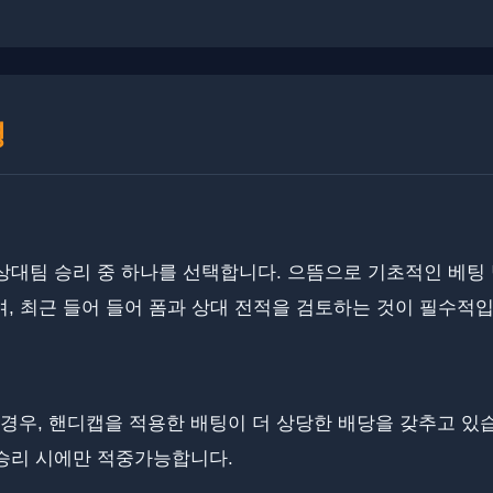
령
, 상대팀 승리 중 하나를 선택합니다. ​으뜸으로 기초적인 베팅 방식
, 최근 들어 들어 폼과 상대 전적을 검토하는 것이 필수적입
 경우, 핸디캡을 적용한 배팅이 더 상당한 배당을 갖추고 있습니다.
 승리 시에만 적중가능합니다.