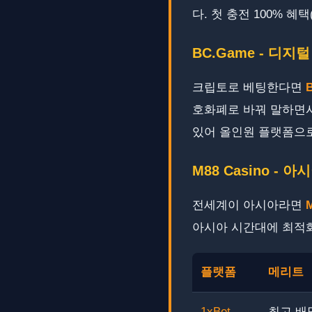
다. ​​첫 충전 100%
BC.Game - 디지
크립토로 베팅한다면
호화폐로 바꿔 말하면시 
있어 올인원 플랫폼으
M88 Casino - 
전세계이 아시아라면
아시아 시간대에 최적화
플랫폼
메리트
1xBet
최고 배당