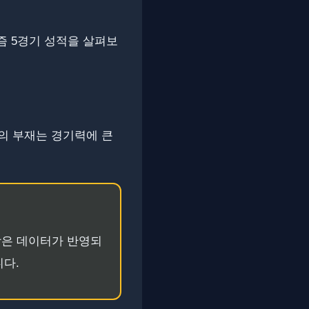
즘 5경기 성적을 살펴보
퍼의 부재는 경기력에 큰
배당은 데이터가 반영되
니다.