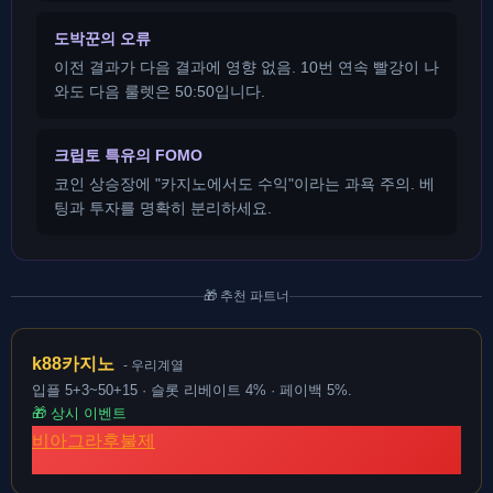
도박꾼의 오류
이전 결과가 다음 결과에 영향 없음. 10번 연속 빨강이 나
와도 다음 룰렛은 50:50입니다.
크립토 특유의 FOMO
코인 상승장에 "카지노에서도 수익"이라는 과욕 주의. 베
팅과 투자를 명확히 분리하세요.
🎁 추천 파트너
k88카지노
- 우리계열
입플 5+3~50+15 · 슬롯 리베이트 4% · 페이백 5%.
🎁 상시 이벤트
비아그라후불제