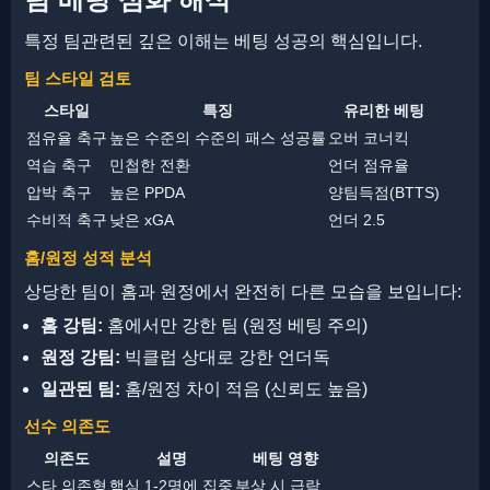
특정 팀관련된 깊은 이해는 베팅 성공의 핵심입니다.
팀 스타일 검토
스타일
특징
유리한 베팅
점유율 축구
높은 수준의 수준의 패스 성공률
오버 코너킥
역습 축구
민첩한 전환
언더 점유율
압박 축구
높은 PPDA
양팀득점(BTTS)
수비적 축구
낮은 xGA
언더 2.5
홈/원정 성적 분석
상당한 팀이 홈과 원정에서 완전히 다른 모습을 보입니다:
홈 강팀:
홈에서만 강한 팀 (원정 베팅 주의)
원정 강팀:
빅클럽 상대로 강한 언더독
일관된 팀:
홈/원정 차이 적음 (신뢰도 높음)
선수 의존도
의존도
설명
베팅 영향
스타 의존형
핵심 1-2명에 집중
부상 시 급락