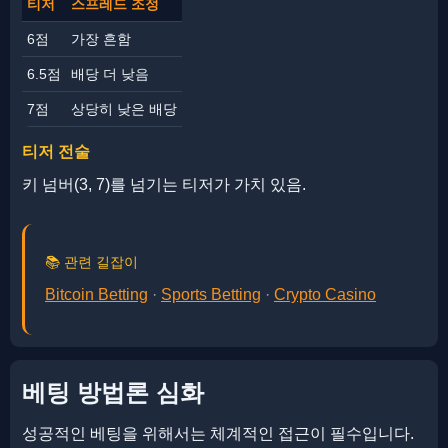
티저
스프레드 조정
6점
가장 흔함
6.5점
배당 더 낮음
7점
상당히 낮은 배당
티저 전술
키 넘버(3, 7)를 넘기는 티저가 가치 있음.
📚 관련 길잡이
Bitcoin Betting
·
Sports Betting
·
Crypto Casino
베팅 방법론 심화
성공적인 베팅을 위해서는 체계적인 접근이 필수입니다. ​​