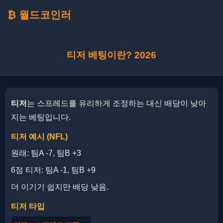
₿ 월드코인러
티저 베팅이란? 2026
티저
는 스프레드를 유리하게 조정하는 대신 배당이 낮아
지는 베팅입니다.
티저 예시 (NFL)
원래: 팀A -7, 팀B +3
6점 티저: 팀A -1, 팀B +9
더 이기기 쉽지만 배당 낮음.
티저 타입