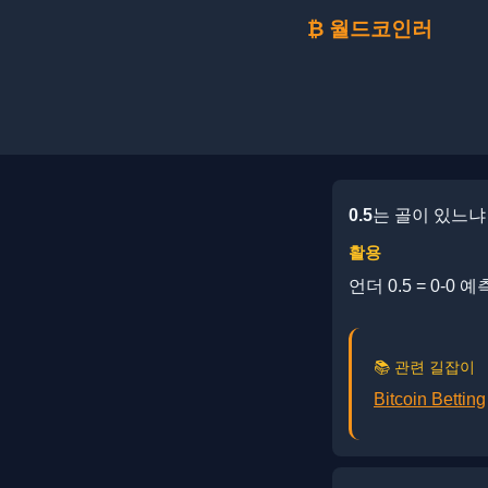
₿ 월드코인러
0.5
는 골이 있느냐
활용
언더 0.5 = 0-0 
📚 관련 길잡이
Bitcoin Betting