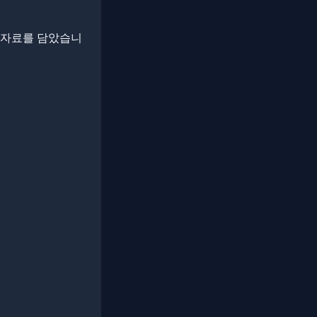
한 자료를 담았습니