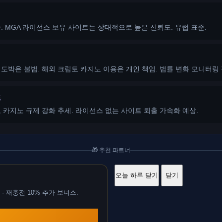
. MGA 라이선스 보유 사이트는 상대적으로 높은 신뢰도. 유럽 표준.
도박은 불법. 해외 크립토 카지노 이용은 개인 책임. 법률 변화 모니터링 
드
 카지노 규제 강화 추세. 라이선스 없는 사이트 퇴출 가속화 예상.
🎁 추천 파트너
오늘 하루 닫기
닫기
% · 재충전 10% 추가 보너스.