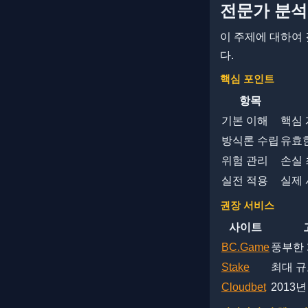
전문가 분석
이 주제에 대하여 
다.
핵심 포인트
항목
기본 이해
핵심 
방식론 수립
유효한
위험 관리
손실 
실전 적용
실제 
권장 서비스
사이트
BC.Game
풍부한 
Stake
최대 규
Cloudbet
2013