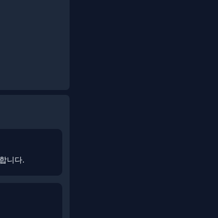
명합니다.