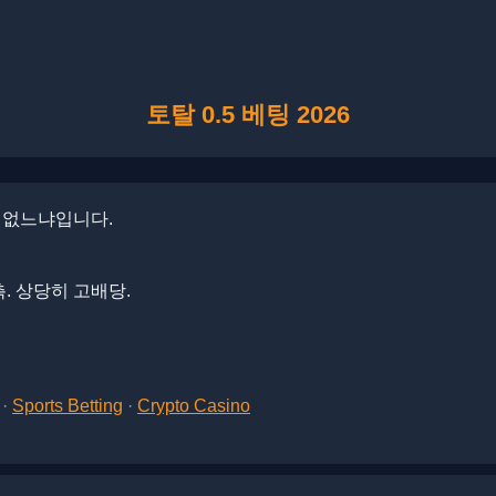
토탈 0.5 베팅 2026
 없느냐입니다.
예측. 상당히 고배당.
·
Sports Betting
·
Crypto Casino