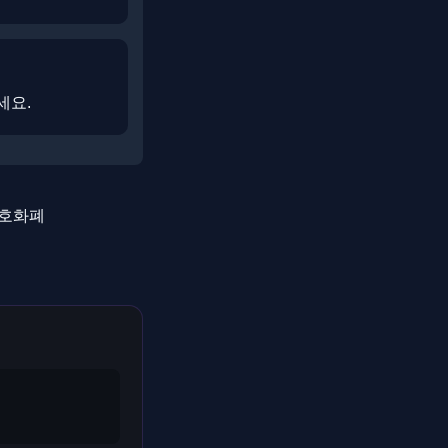
세요.
호화폐