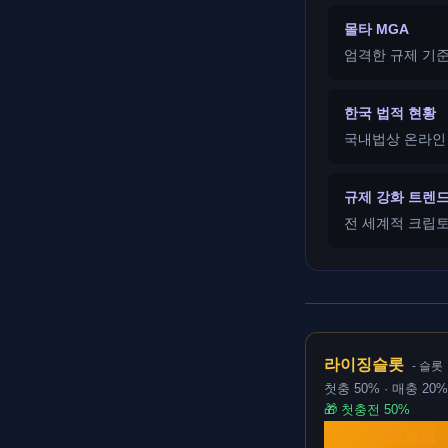
몰타 MGA
엄격한 규제 기준
한국 법적 현황
국내법상 온라인 
규제 강화 트렌
전 세계적 크립토
라이징슬롯
- 슬롯
첫충 50% · 매충 20
🎁 첫충전 50%
비아그라후불제