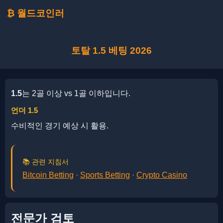
₿ 월드코인러
토탈 1.5 베팅 2026
1.5
는 2골 이상 vs 1골 이하입니다.
언더 1.5
수비적인 경기 예상 시 활용.
📚 관련 지침서
Bitcoin Betting
·
Sports Betting
·
Crypto Casino
전문가 검토