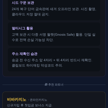
시드 구문 보관
24개 복구 단어 금속판에 새겨 오프라인 보관. 사진 촬영,
클라우드 저장 절대 금지.
멀티시그 활용
고액 보관 시 다중 서명 월렛(Gnosis Safe) 활용. 단일 실
수로 전액 손실 가능성 차단.
주소 재확인 습관
송금 전 수신 주소 앞 4자리 + 뒤 4자리 반드시 재확인.
클립보드 하이재킹 악성코드 주의.
🎁 추천 파트너
비바카지노
- 온라인카지노
신규가입 후 첫입금 보너스 지급.