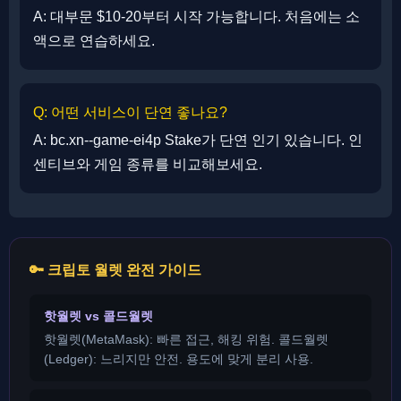
A: 대부문 $10-20부터 시작 가능합니다. ​​​처음에는 소
액으로 연습하세요.
Q: 어떤 서비스이 단연 좋나요?
A: bc.xn--game-ei4p Stake가 단연 인기 있습니다. ​인
센티브와 게임 종류를 비교해보세요.
🔑 크립토 월렛 완전 가이드
핫월렛 vs 콜드월렛
핫월렛(MetaMask): 빠른 접근, 해킹 위험. 콜드월렛
(Ledger): 느리지만 안전. 용도에 맞게 분리 사용.