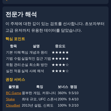
전문가 해석
이 주제에 대한 깊이 있는 검토를 선사합니다. ​​초보자부터
고급 유저까지 유용한 데이터를 담았습니다.
핵심 포인트
항목
설명
중요도
기본 이해
핵심 개념과 원리
★★★★★
기법 수립
실질적인 접근 기법
★★★★★
위험 관리
손실 최소화 방안
★★★★☆
실전 적용
실제 사례 해석
★★★★☆
권장 서비스
플랫폼
특징
보너스
평점
BC.Game
풍부한 게임, 커뮤니티
360%
9.5/10
Stake
최대 규모, UFC 스폰서
200%
9.4/10
Cloudbet
2013년 설립, 신뢰도
100%
9.2/10