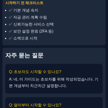
시작하기 전 체크리스트
✅ 기본 개념 숙지
✅ 자금 관리 계획 수립
✅ 신뢰가능한 서비스 선택
✅ 보안 설정 완료 (2FA 등)
✅ 소액으로 시작
자주 묻는 질문
Q: 초보자도 시작할 수 있나요?
A: 네, 이 가이드는 초보자를 위해 작성되었습니다. ​​기
본 개념부터 차근차근 설명합니다.
Q: 얼마부터 시작할 수 있나요?