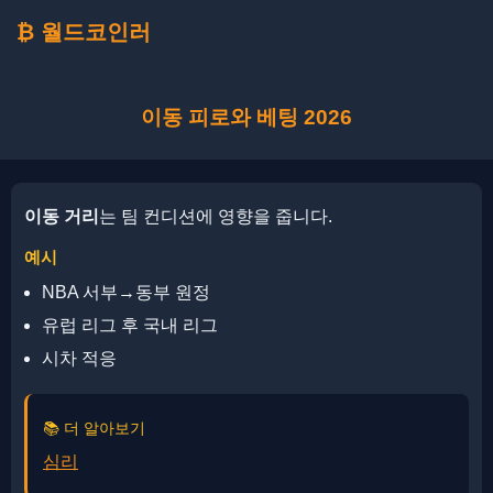
₿ 월드코인러
이동 피로와 베팅 2026
이동 거리
는 팀 컨디션에 영향을 줍니다.
예시
NBA 서부→동부 원정
유럽 리그 후 국내 리그
시차 적응
📚 더 알아보기
심리