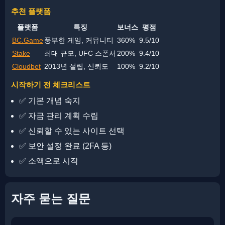
추천 플랫폼
플랫폼
특징
보너스
평점
BC.Game
풍부한 게임, 커뮤니티
360%
9.5/10
Stake
최대 규모, UFC 스폰서
200%
9.4/10
Cloudbet
2013년 설립, 신뢰도
100%
9.2/10
시작하기 전 체크리스트
✅ 기본 개념 숙지
✅ 자금 관리 계획 수립
✅ 신뢰할 수 있는 사이트 선택
✅ 보안 설정 완료 (2FA 등)
✅ 소액으로 시작
자주 묻는 질문