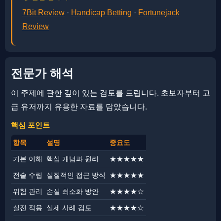
7Bit Review
·
Handicap Betting
·
Fortunejack
Review
전문가 해석
이 주제에 관한 깊이 있는 검토를 드립니다. ​​​초보자부터 고
급 유저까지 유용한 자료를 담았습니다.
핵심 포인트
항목
설명
중요도
기본 이해
핵심 개념과 원리
★★★★★
전술 수립
실질적인 접근 방식
★★★★★
위험 관리
손실 최소화 방안
★★★★☆
실전 적용
실제 사례 검토
★★★★☆