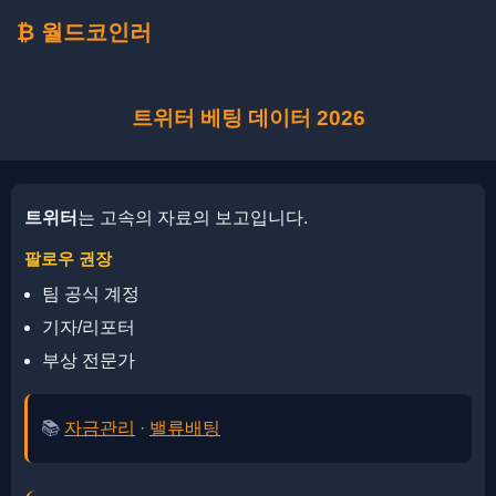
₿ 월드코인러
트위터 베팅 데이터 2026
트위터
는 고속의 자료의 보고입니다.
팔로우 권장
팀 공식 계정
기자/리포터
부상 전문가
📚
자금관리
·
밸류배팅