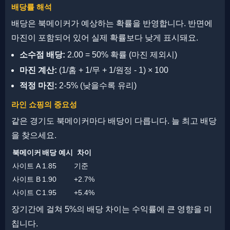
배당률 해석
배당은 북메이커가 예상하는 확률을 반영합니다. ​​​반면에
마진이 포함되어 있어 실제 확률보다 낮게 표시돼요.
소수점 배당:
2.00 = 50% 확률 (마진 제외시)
마진 계산:
(1/홈 + 1/무 + 1/원정 - 1) × 100
적정 마진:
2-5% (낮을수록 유리)
라인 쇼핑의 중요성
같은 경기도 북메이커마다 배당이 다릅니다. 늘 최고 배당
을 찾으세요.
북메이커
배당 예시
차이
사이트 A
1.85
기준
사이트 B
1.90
+2.7%
사이트 C
1.95
+5.4%
장기간에 걸쳐 5%의 배당 차이는 수익률에 큰 영향을 미
칩니다.