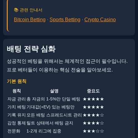
📚 관련 안내서
Bitcoin Betting
·
Sports Betting
·
Crypto Casino
배팅 전략 심화
성공적인 베팅을 위해서는 체계적인 접근이 필수입니다. ​​
프로 베터들이 이용하는 핵심 전술을 알아보세요.
기본 원칙
원칙
설명
중요도
자금 관리
총 자금의 1-5%만 단일 베팅
★★★★★
가치 베팅
기대값(+EV) 있는 베팅만
★★★★★
기록 유지
모든 배팅 스프레드시트 관리
★★★★☆
감정 통제
틸트 상태에서 배팅 금지
★★★★☆
전문화
1-2개 리그에 집중
★★★☆☆