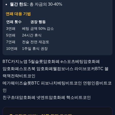
월간 한도:
총 자금의 30-40%
연패 대응 기법
연패 횟수
권장 행동
3연패
베팅 금액 50% 감소
5연패
24시간 휴식
7연패
전술 전면 재검토
10연패
1주일 휴식 권장
BTC카지노앱
5릴슬롯암호화폐
e스포츠베팅암호화폐
암호화폐스포츠북
암호화폐웰컴보너스
라이브포커BTC
블
랙잭전략비트코인
메가웨이즈슬롯BTC
피보나치베팅비트코인
연령인증비트코
인
친구초대암호화폐
넷엔트암호화폐
핵소비트코인