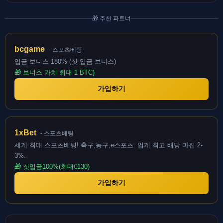
🎁 추천 파트너
bcgame
- 스포츠베팅
입금 보너스 180% (첫 입금 보너스)
🎁 보너스 가치 최대 1 BTC)
가입하기
1xBet
- 스포츠베팅
세계 최대 스포츠베팅! 축구,농구,e스포츠. 업계 최고 배당 마진 2-
3%.
🎁 첫입금100%(최대€130)
가입하기