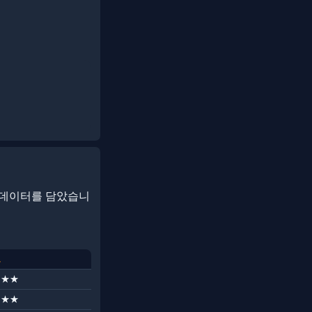
한 데이터를 담았습니
도
★★★
★★★