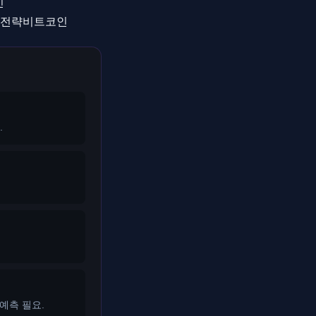
인
전략비트코인
.
예측 필요.