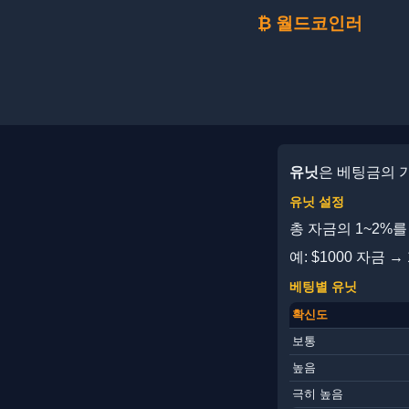
₿ 월드코인러
유닛
은 베팅금의 
유닛 설정
총 자금의 1~2%를
예: $1000 자금 → 
베팅별 유닛
확신도
보통
높음
극히 높음