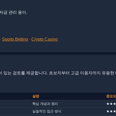
자금 관리 용이.
·
Sports Betting
·
Crypto Casino
이 있는 검토를 제공합니다. ​​초보자부터 고급 이용자까지 유용
설명
중요
핵심 개념과 원리
★★
실질적인 접근 방식
★★