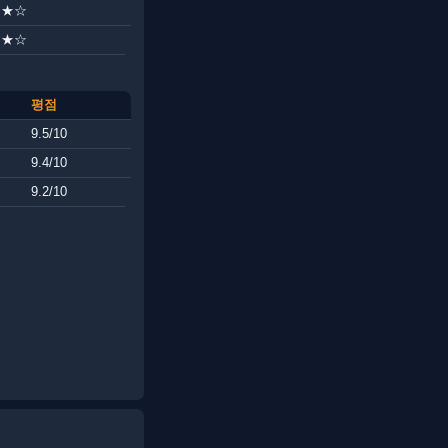
★★☆
★★☆
평점
9.5/10
9.4/10
9.2/10