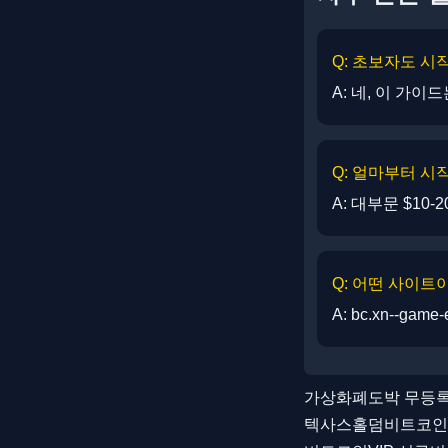
Q: 초보자도 시
A: 네, 이 가
Q: 얼마부터 시
A: 대부문 $10
Q: 어떤 사이트
A: bc.xn--g
가상화폐도박
무등
텍사스홀덤비트코인