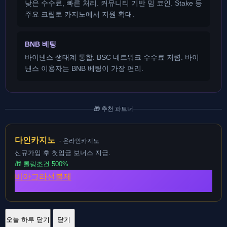
낮은 수수료, 빠른 처리. 커뮤니티 기반 밈 코인. Stake 등
주요 크립토 카지노에서 지원 확대.
BNB 베팅
바이낸스 생태계 통합. BSC 네트워크 수수료 저렴. 바이
낸스 이용자는 BNB 베팅이 가장 편리.
🎁 추천 파트너
다인카지노
- 온라인카지노
신규가입 후 첫입금 보너스 지급.
🎁 롤링조건 500%
비아그라선불제
오늘 하루 닫기
닫기