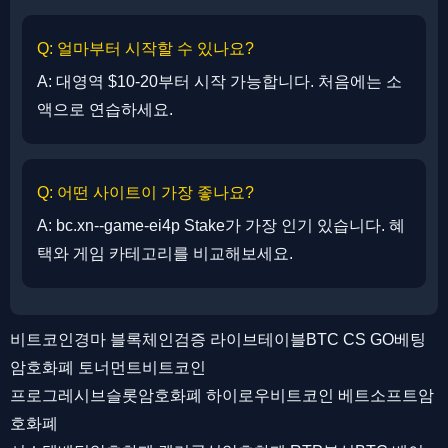
Q: 얼마부터 시작할 수 있나요?
A: 대영역 $10-20부터 시작 가능합니다. ​​​처음에는 소
액으로 연습하세요.
Q: 어떤 사이트이 가장 좋나요?
A: bc.xn--game-ei4p Stake가 가장 인기 있습니다. ​​​​혜
택와 게임 카테고리를 비교해보세요.
비트코인경마
블록체인검증
라이브테이블BTC
CS GO베팅
암호화폐
토너먼트비트코인
프로그레시브슬롯암호화폐
하이로우비트코인
베트소프트암
호화폐