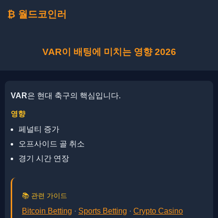
₿ 월드코인러
VAR이 배팅에 미치는 영향 2026
VAR
은 현대 축구의 핵심입니다.
영향
페널티 증가
오프사이드 골 취소
경기 시간 연장
📚 관련 가이드
Bitcoin Betting
·
Sports Betting
·
Crypto Casino