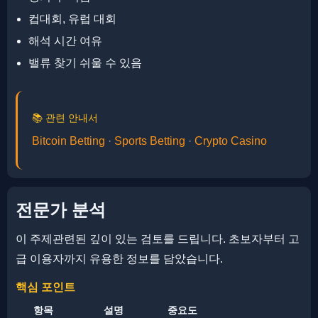
컵대회, 유럽 대회
해석 시간 여유
밸류 찾기 쉬울 수 있음
📚 관련 안내서
Bitcoin Betting
·
Sports Betting
·
Crypto Casino
전문가 분석
이 주제관련된 깊이 있는 검토를 드립니다. 초보자부터 고
급 이용자까지 유용한 정보를 담았습니다.
핵심 포인트
항목
설명
중요도