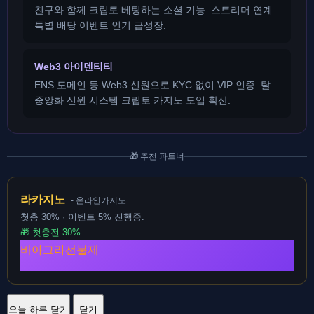
친구와 함께 크립토 베팅하는 소셜 기능. 스트리머 연계
특별 배당 이벤트 인기 급성장.
Web3 아이덴티티
ENS 도메인 등 Web3 신원으로 KYC 없이 VIP 인증. 탈
중앙화 신원 시스템 크립토 카지노 도입 확산.
🎁 추천 파트너
라카지노
- 온라인카지노
첫충 30% · 이벤트 5% 진행중.
🎁 첫충전 30%
비아그라선불제
오늘 하루 닫기
닫기