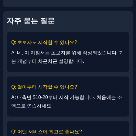
자주 묻는 질문
Q: 초보자도 시작할 수 있나요?
A: 네, 이 지침서는 초보자를 위해 작성되었습니다. 기
본 개념부터 차근차근 설명합니다.
Q: 얼마부터 시작할 수 있나요?
A: 대측면 $10-20부터 시작 가능합니다. ​처음에는 소
액으로 연습하세요.
Q: 어떤 서비스이 최고로 좋나요?