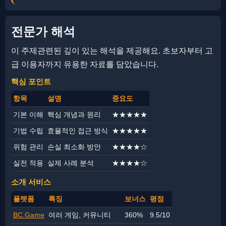
전문가 해석
이 주제관련된 깊이 있는 해석을 제공해요. ​​초보자부터 고
급 이용자까지 유용한 자료를 담았습니다.
핵심 포인트
항목
설명
중요도
기본 이해
핵심 개념과 원리
★★★★★
기법 수립
효율적인 접근 방식
★★★★★
위험 관리
손실 최소화 방안
★★★★☆
실전 적용
실제 사례 분석
★★★★☆
소개 서비스
플랫폼
특징
보너스
평점
BC.Game
여러 게임, 커뮤니티
360%
9.5/10