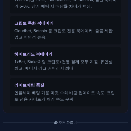
커 6-8%. 장기 베팅 시 배당률 차이가 핵심.
크립토 특화 북메이커
Cloudbet, Betcoin 등 크립토 전용 북메이커. 출금 제한
없고 익명성 높음.
하이브리드 북메이커
1xBet, Stake처럼 크립토+전통 결제 모두 지원. 유연성
최고. 메이저 리그 커버리지 최대.
라이브베팅 품질
인플레이 베팅 가용 마켓 수와 배당 업데이트 속도. 크립
토 전용 사이트가 처리 속도 우위.
🎁 추천 파트너