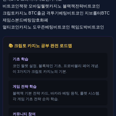
비트코인잭팟
모바일웰렛카지노
블랙잭전략비트코인
크립토카지노
BTC출금
격투기베팅비트코인
지브롤터BTC
제임스본드베팅암호화폐
멀티코인카지노
도우즌베팅비트코인
책임도박비트코인
📚 크립토 카지노 공부 완전 로드맵
기초 학습
코인 월렛 설정, 블록체인 기초, 프로바블리 페어 개념.
이 3가지가 크립토 카지노의 기본.
게임 전략 학습
블랙잭 기본 전략 카드, 바카라 베팅 원칙, 룰렛 시스템.
각 게임 기초 전략 순차 학습.
커뮤니티 참여