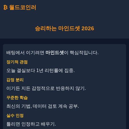
₿ 월드코인러
승리하는 마인드셋 2026
배팅에서 이기려면
마인드셋
이 핵심적입니다.
장기적 관점
오늘 결실보다 1년 리턴률에 집중.
감정 분리
이기든 지든 감정적으로 반응하지 않기.
꾸준한 학습
최신의 기법, 데이터 검토 계속 공부.
실수 인정
틀리면 인정하고 배우기.