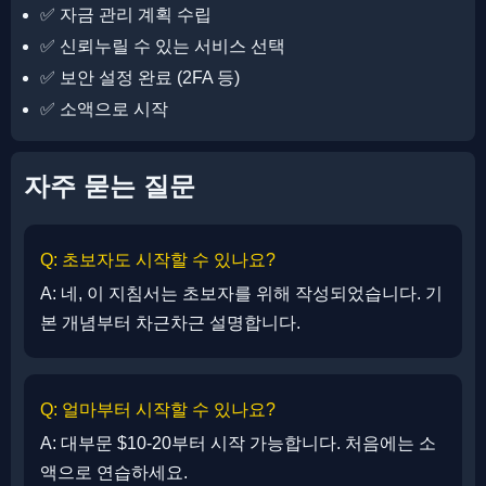
✅ 자금 관리 계획 수립
✅ 신뢰누릴 수 있는 서비스 선택
✅ 보안 설정 완료 (2FA 등)
✅ 소액으로 시작
자주 묻는 질문
Q: 초보자도 시작할 수 있나요?
A: 네, 이 지침서는 초보자를 위해 작성되었습니다. ​​​기
본 개념부터 차근차근 설명합니다.
Q: 얼마부터 시작할 수 있나요?
A: 대부문 $10-20부터 시작 가능합니다. ​​처음에는 소
액으로 연습하세요.