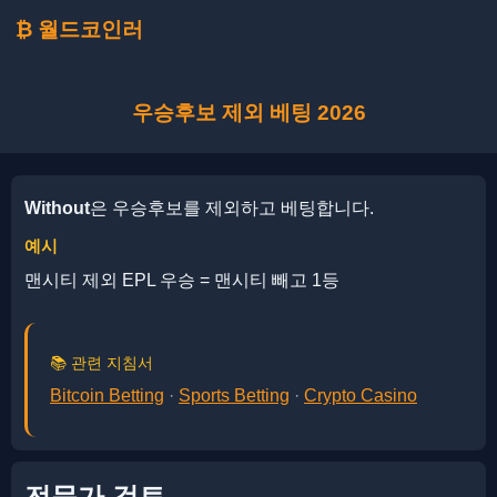
₿ 월드코인러
우승후보 제외 베팅 2026
Without
은 우승후보를 제외하고 베팅합니다.
예시
맨시티 제외 EPL 우승 = 맨시티 빼고 1등
📚 관련 지침서
Bitcoin Betting
·
Sports Betting
·
Crypto Casino
전문가 검토