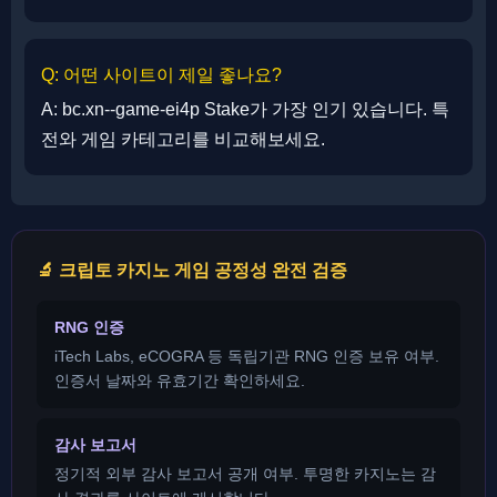
Q: 어떤 사이트이 제일 좋나요?
A: bc.xn--game-ei4p Stake가 가장 인기 있습니다. ​특
전와 게임 카테고리를 비교해보세요.
🔬 크립토 카지노 게임 공정성 완전 검증
RNG 인증
iTech Labs, eCOGRA 등 독립기관 RNG 인증 보유 여부.
인증서 날짜와 유효기간 확인하세요.
감사 보고서
정기적 외부 감사 보고서 공개 여부. 투명한 카지노는 감