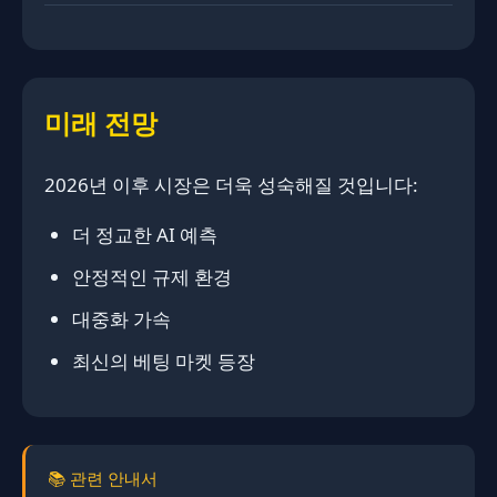
미래 전망
2026년 이후 시장은 더욱 성숙해질 것입니다:
더 정교한 AI 예측
안정적인 규제 환경
대중화 가속
최신의 베팅 마켓 등장
📚 관련 안내서