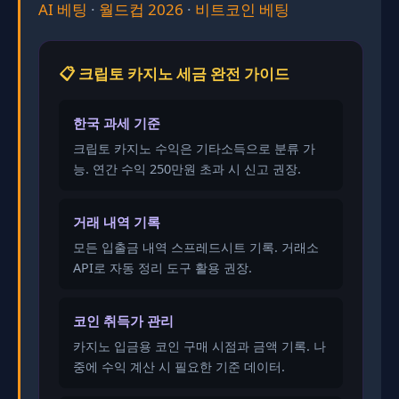
AI 베팅
·
월드컵 2026
·
비트코인 베팅
📋 크립토 카지노 세금 완전 가이드
한국 과세 기준
크립토 카지노 수익은 기타소득으로 분류 가
능. 연간 수익 250만원 초과 시 신고 권장.
거래 내역 기록
모든 입출금 내역 스프레드시트 기록. 거래소
API로 자동 정리 도구 활용 권장.
코인 취득가 관리
카지노 입금용 코인 구매 시점과 금액 기록. 나
중에 수익 계산 시 필요한 기준 데이터.