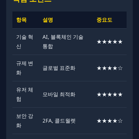
항목
설명
중요도
기술 혁
AI, 블록체인 기술
★★★★★
신
통합
규제 변
글로벌 표준화
★★★★☆
화
유저 체
모바일 최적화
★★★★★
험
보안 강
2FA, 콜드월렛
★★★★☆
화