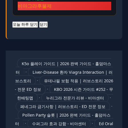
비아그라후불제
오늘 하루 닫기
닫기
K5o 플레이 가이드 | 2026 완벽 가이드 - 홀덤마스
·
터
Liver-Disease 환자 Viagra Interaction | 러
·
브스토리
유데나필 보험 적용 | 러브스토리 2026
·
- 전문 ED 정보
KBO 2026 시즌 가이드 #252 - 무
·
·
한배팅맵
누리그라 전문가 리뷰 - 비아센터
·
페네그라 금기사항 | 러브스토리 - ED 전문 정보
Pollen Party 슬롯 | 2026 완벽 가이드 - 홀덤마스
·
·
터
수퍼그라 효과 강함 - 비아센터
Ed Oral