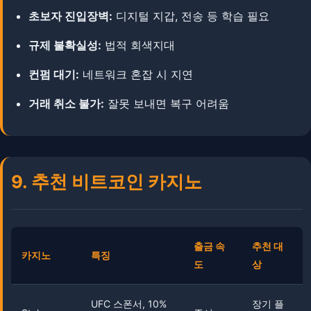
초보자 진입장벽:
디지털 지갑, 전송 등 학습 필요
규제 불확실성:
법적 회색지대
컨펌 대기:
네트워크 혼잡 시 지연
거래 취소 불가:
잘못 보내면 복구 어려움
9. ​​​추천 비트코인 카지노
출금 속
추천 대
카지노
특징
도
상
UFC 스폰서, 10%
장기 플