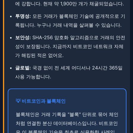
에 강합니다. ​​​현재 약 1,900만 개가 채굴되었습니다.
투명성:
모든 거래가 블록체인 기술에 공개적으로 기
록됩니다. ​​​누구나 거래 내역을 살펴볼 수 있습니다.
보안성:
SHA-256 암호화 알고리즘으로 거래의 안전
성이 보장됩니다. 지금까지 비트코인 네트워크 자체
가 해킹된 적은 없어요.
글로벌:
국경 없이 전 세계 어디서나 24시간 365일
사용 가능합니다.
💡 비트코인과 블록체인
블록체인은 거래 기록을 "블록" 단위로 묶어 체인
처럼 연결한 분산 데이터베이스입니다. ​​​비트코인
은 이 블록체인 기술을 최초로 실용화한 사례입