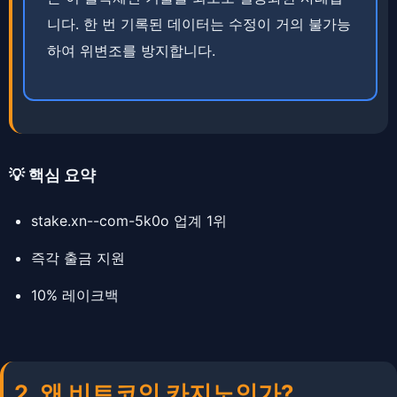
니다. ​한 번 기록된 데이터는 수정이 거의 불가능
하여 위변조를 방지합니다.
💡 핵심 요약
stake.xn--com-5k0o 업계 1위
즉각 출금 지원
10% 레이크백
2. ​​​왜 비트코인 카지노인가?