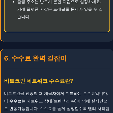
출금 주소는 반드시 본인 지갑으로 설정하세요. ​
거래 플랫폼 지갑은 트래블룰 문제가 있을 수 있
습니다.
6. ​​수수료 완벽 길잡이
비트코인 네트워크 수수료란?
비트코인을 전송할 때 채굴자에게 지불하는 수수료입니다. ​​​
이 수수료는 네트워크 상태(트랜잭션 수)에 의해 실시간으
로 변동가능합니다. ​수수료를 높게 설정할수록 빨리 처리됩