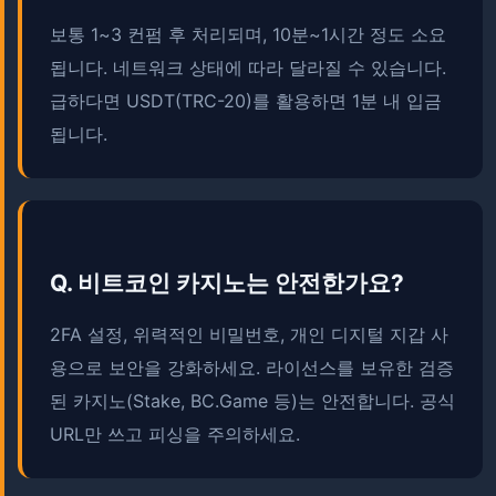
보통 1~3 컨펌 후 처리되며, 10분~1시간 정도 소요
됩니다. 네트워크 상태에 따라 달라질 수 있습니다. ​
급하다면 USDT(TRC-20)를 활용하면 1분 내 입금
됩니다.
Q. ​​비트코인 카지노는 안전한가요?
​2FA 설정, 위력적인 비밀번호, 개인 디지털 지갑 사
용으로 보안을 강화하세요. ​라이선스를 보유한 검증
된 카지노(Stake, BC.Game 등)는 안전합니다. ​공식
URL만 쓰고 피싱을 주의하세요.