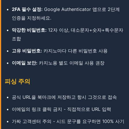
2FA 필수 설정:
Google Authenticator 앱으로 2단계
인증을 지정하세요.
막강한 비밀번호:
12자 이상, 대소문자+숫자+특수문자
조합
고유 비밀번호:
카지노마다 다른 비밀번호 사용
이메일 보안:
카지노용 별도 이메일 사용 권장
피싱 주의
공식 URL을 북마크에 저장하고 항시 그것으로 접속
이메일의 링크 클릭 금지 - 직접적으로 URL 입력
가짜 고객센터 주의 - 시드 문구를 요구하면 100% 사기