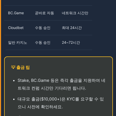
BC.Game
곧바로 자동
네트워크 시간만
Cloudbet
수동 승인
최대 24시간
일반 카지노
수동 승인
24~72시간
💡 출금 팁
Stake, BC.Game 등은 즉각 출금을 지원하여 네
트워크 컨펌 시간만 기다리면 됩니다.
대규모 출금($10,000+)은 KYC를 요구할 수 있
으니 사전에 확인하세요.