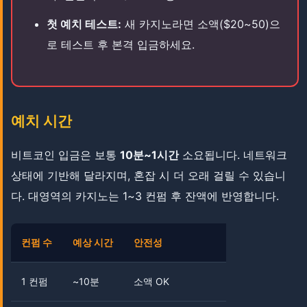
첫 예치 테스트:
새 카지노라면 소액($20~50)으
로 테스트 후 본격 입금하세요.
예치 시간
비트코인 입금은 보통
10분~1시간
소요됩니다. ​​​네트워크
상태에 기반해 달라지며, 혼잡 시 더 오래 걸릴 수 있습니
다. ​​대영역의 카지노는 1~3 컨펌 후 잔액에 반영합니다.
컨펌 수
예상 시간
안전성
1 컨펌
~10분
소액 OK