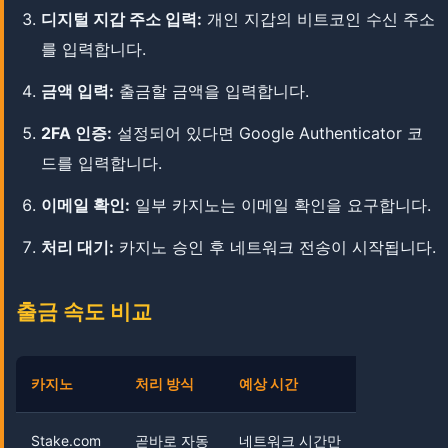
디지털 지갑 주소 입력:
개인 지갑의 비트코인 수신 주소
를 입력합니다.
금액 입력:
출금할 금액을 입력합니다.
2FA 인증:
설정되어 있다면 Google Authenticator 코
드를 입력합니다.
이메일 확인:
일부 카지노는 이메일 확인을 요구합니다.
처리 대기:
카지노 승인 후 네트워크 전송이 시작됩니다.
출금 속도 비교
카지노
처리 방식
예상 시간
Stake.com
곧바로 자동
네트워크 시간만