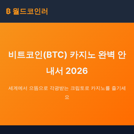
₿ 월드코인러
비트코인(BTC) 카지노 완벽 안
내서 2026
세계에서 으뜸으로 각광받는 크립토로 카지노를 즐기세
요