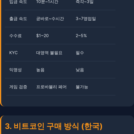
입금 속도
10분~1시간
즉각~3일
출금 속도
곧바로~수시간
3~7영업일
수수료
$1~20
2~5%
KYC
대영역 불필요
필수
익명성
높음
낮음
게임 검증
프로바블리 페어
불가능
3. ​​​비트코인 구매 방식 (한국)