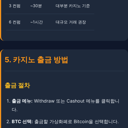
3 컨펌
~30분
대부분 카지노 기준
6 컨펌
~1시간
대규모 거래 권장
5. ​​카지노 출금 방법
출금 절차
출금 메뉴:
Withdraw 또는 Cashout 메뉴를 클릭합니
다.
BTC 선택:
출금할 가상화폐로 Bitcoin을 선택합니다.