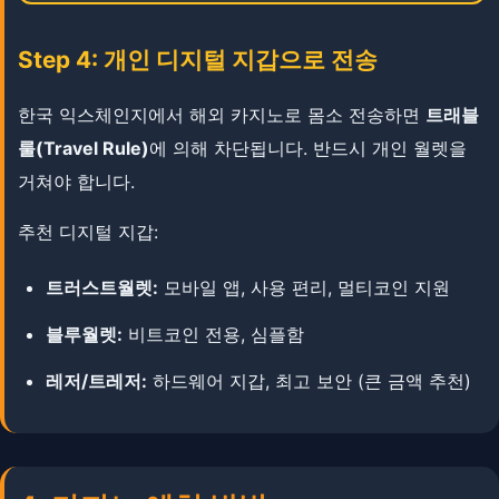
Step 4: 개인 디지털 지갑으로 전송
한국 익스체인지에서 해외 카지노로 몸소 전송하면
트래블
룰(Travel Rule)
에 의해 차단됩니다. ​​반드시 개인 월렛을
거쳐야 합니다.
추천 디지털 지갑:
트러스트월렛:
모바일 앱, 사용 편리, 멀티코인 지원
블루월렛:
비트코인 전용, 심플함
레저/트레저:
하드웨어 지갑, 최고 보안 (큰 금액 추천)