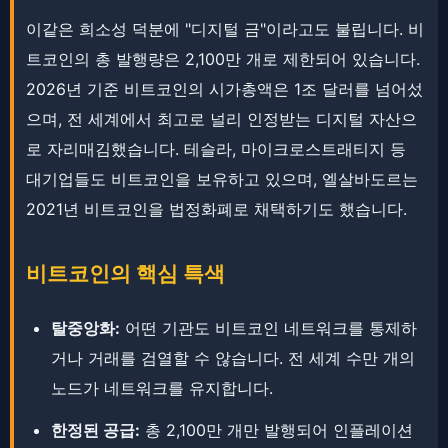
​​이같은 희소성 덕분에 "디지털 금"이라고도 불립니다. 비
트코인의 총 발행량은 2,100만 개로 제한되어 있습니다. ​​​​
2026년 기준 비트코인의 시가총액은 1조 달러를 넘어섰
으며, 전 세계에서 최고로 널리 인정받는 디지털 자산으
로 자리매김했습니다. ​​​테슬라, 마이크로스트래티지 등
대기업들도 비트코인을 보유하고 있으며, 엘살바도르는
2021년 비트코인을 법정화폐로 채택하기도 했습니다.
비트코인의 핵심 특색
탈중앙화:
어떤 기관도 비트코인 네트워크를 통제하
거나 거래를 검열할 수 않습니다. ​전 세계 수만 개의
노드가 네트워크를 유지합니다.
한정된 공급:
총 2,100만 개만 발행되어 인플레이션