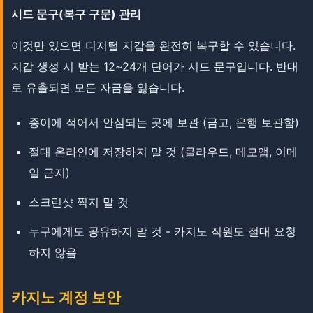
시드 문구(복구 구문) 관리
이것만 있으면 디지털 지갑을 완전히 복구할 수 있습니다.
지갑 생성 시 받는 12~24개 단어가 시드 문구입니다. ​반대
로 유출되면 모든 자금을 잃습니다.
종이에 적어서 안심되는 곳에 보관 (금고, 은행 보관함)
절대 온라인에 저장하지 말 것 (클라우드, 메모앱, 이메
일 금지)
스크린샷 찍지 말 것
누구에게도 공유하지 말 것 - 카지노 직원도 절대 요청
하지 않음
카지노 계정 보안