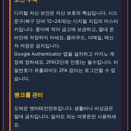
디지털 자산 보안은 자산 보호의 핵심입니다. ​시드
문구(복구 단어 12~24개)는 디지털 지갑의 마스터
키입니다. ​​종이에 적어 금고에 보관하고, 절대 온
라인에 저장하지 마세요. 클라우드, 이메일, 메신
저 저장은 금지입니다.
​​Google Authenticator 앱을 설치하고 카지노 계
정에 정하세요. 2FA(2단계 인증)는 필수입니다. ​​​​비
밀번호가 유출되어도 2FA 없이는 로그인할 수 없
습니다.
뱅크롤 관리
도박은 엔터테인먼트입니다. ​​생활비나 비상금은
절대 금지입니다. ​잃어도 되는 여윳돈만 사용하세
요.