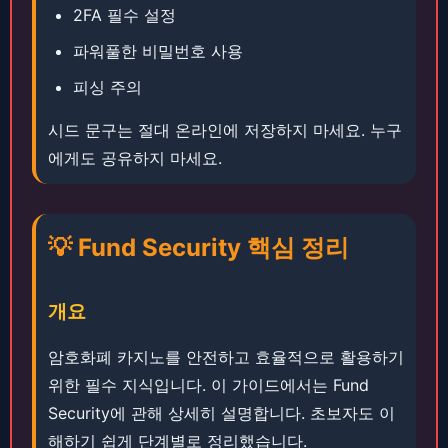
2FA 필수 설정
파워풀한 비밀번호 사용
피싱 주의
시드 문구는 절대 온라인에 저장하지 마세요. ​​​누구
에게도 공유하지 마세요.
💡 Fund Security 핵심 정리
개요
​암호화폐 카지노를 안전하고 효율적으로 활용하기
위한 필수 지식입니다. 이 가이드에서는 Fund
Security에 관해 상세히 설명합니다. ​​초보자도 이
해하기 쉽게 단계별로 정리했습니다.