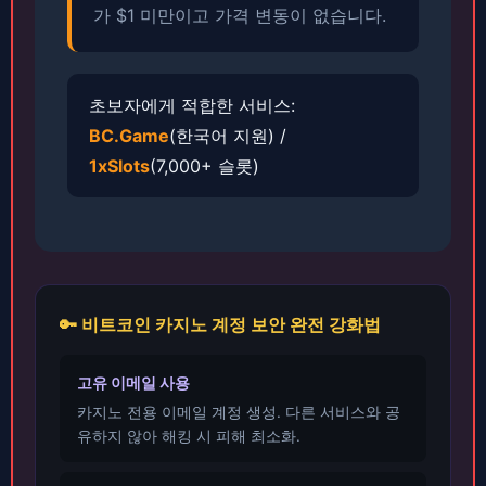
가 $1 미만이고 가격 변동이 없습니다.
초보자에게 적합한 서비스:
BC.Game
(한국어 지원) /
1xSlots
(7,000+ 슬롯)
🔑 비트코인 카지노 계정 보안 완전 강화법
고유 이메일 사용
카지노 전용 이메일 계정 생성. 다른 서비스와 공
유하지 않아 해킹 시 피해 최소화.