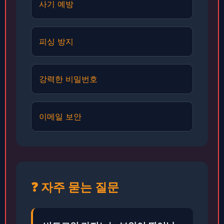
사기 예방
피싱 방지
강력한 비밀번호
이메일 보안
❓ 자주 묻는 질문