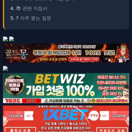
📚 관련 지침서
❓ 자주 묻는 질문