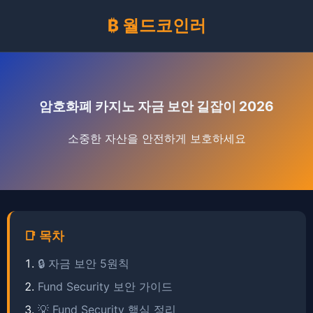
₿ 월드코인러
암호화폐 카지노 자금 보안 길잡이 2026
소중한 자산을 안전하게 보호하세요
📑 목차
🔒 자금 보안 5원칙
Fund Security 보안 가이드
💡 Fund Security 핵심 정리