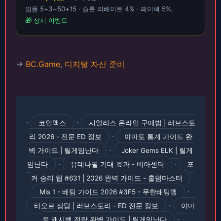
입플 5+3~50+15 · 슬롯 리베이트 4% · 페이백 5%.
🎁 상시 이벤트
→
BC.Game
,
디지털 자산 준비
·
·
코인맥스
시알리스 온라인 구매법 | 러브스토
·
리 2026 - 전문 ED 정보
야마토 통계 가이드 완
·
벽 가이드 | 릴게임난다
Joker Gems ELK | 릴게
·
·
임난다
유데나필 기대 효과 - 비아센터
포
커 승리 팁 #631 | 2026 완벽 가이드 - 홀덤마스터
·
Mls 1 - 베팅 가이드 2026 #3F5 - 무한배팅맵
·
타오르 상담 | 러브스토리 - ED 전문 정보
야마
·
토 캐시백 전략 완벽 가이드 | 릴게임난다