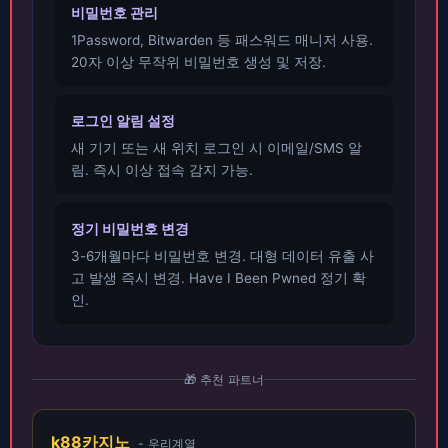
비밀번호 관리
1Password, Bitwarden 등 패스워드 매니저 사용.
20자 이상 무작위 비밀번호 생성 및 저장.
로그인 알림 설정
새 기기 또는 새 위치 로그인 시 이메일/SMS 알
림. 즉시 이상 접속 감지 가능.
정기 비밀번호 변경
3-6개월마다 비밀번호 변경. 대형 데이터 유출 사
고 발생 즉시 변경. Have I Been Pwned 정기 확
인.
🎁 추천 파트너
k88카지노
- 우리계열