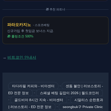
🎁 추천 파트너
파라오카지노
- 스포츠베팅
신규가입 후 첫입금 보너스 지급.
🎁 롤링조건 500%
→
비트코인 안내서
·
타다라필 커피와 - 비아센터
센돔 불안 | 러브스토리 -
·
ED 전문 정보
스페셜 베팅 길잡이 2026 | 월드코인러
·
·
골드비아 8시간 지속 - 비아센터
시알리스 순한효과
·
| 러브스토리 - ED 전문 정보
seongbuk구 Private Clinic