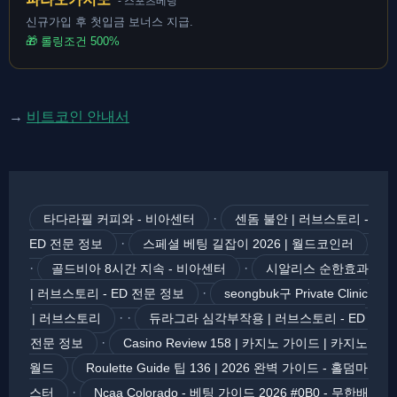
- 스포츠베팅
신규가입 후 첫입금 보너스 지급.
🎁 롤링조건 500%
→
비트코인 안내서
·
타다라필 커피와 - 비아센터
센돔 불안 | 러브스토리 -
·
ED 전문 정보
스페셜 베팅 길잡이 2026 | 월드코인러
·
·
골드비아 8시간 지속 - 비아센터
시알리스 순한효과
·
| 러브스토리 - ED 전문 정보
seongbuk구 Private Clinic
· ·
| 러브스토리
듀라그라 심각부작용 | 러브스토리 - ED
·
전문 정보
Casino Review 158 | 카지노 가이드 | 카지노
월드
Roulette Guide 팁 136 | 2026 완벽 가이드 - 홀덤마
·
스터
Ncaa Colorado - 베팅 가이드 2026 #0B0 - 무한배