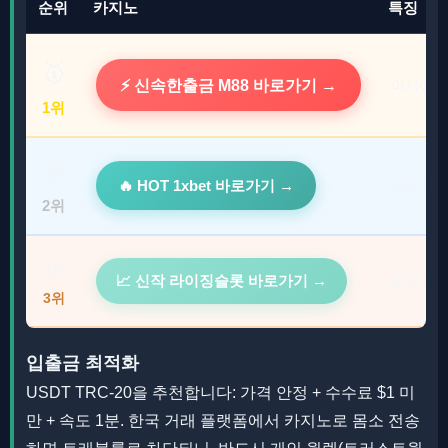
순위
카지노
특징
🥇
⚡ 신속한출금 M88 바로가기 →
아시아 점
1위
🥈
🔥 HOT 1xbet 바로가기 →
유럽 1위
2위
🥉
📈 신작 라이징슬롯 바로가기 →
신작 슬롯
3위
입출금 최적화
USDT TRC-20을 추천합니다: 가격 안정 + 수수료 $1 미
만 + 속도 1분. ​​​​한국 거래 플랫폼에서 카지노로 몸소 전송