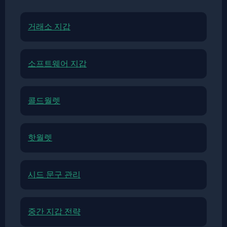
거래소 지갑
소프트웨어 지갑
콜드월렛
핫월렛
시드 문구 관리
중간 지갑 전략