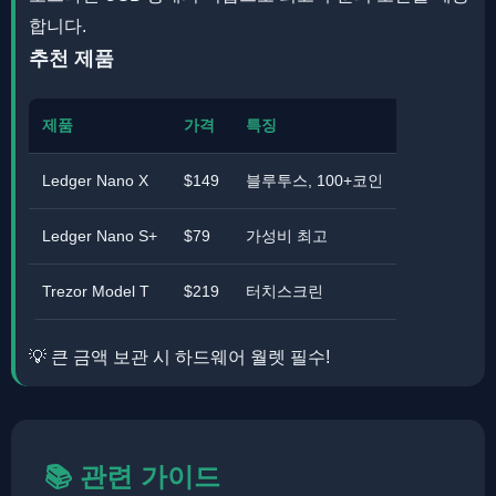
합니다.
추천 제품
제품
가격
특징
Ledger Nano X
$149
블루투스, 100+코인
Ledger Nano S+
$79
가성비 최고
Trezor Model T
$219
터치스크린
💡 큰 금액 보관 시 하드웨어 월렛 필수!
📚 관련 가이드