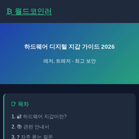
₿ 월드코인러
하드웨어 디지털 지갑 가이드 2026
레저, 트레저 - 최고 보안
📑 목차
🔐 하드웨어 지갑이란?
📚 관련 안내서
❓ 자주 묻는 질문