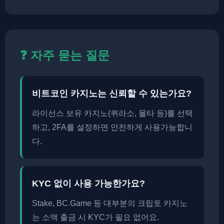
❓ 자주 묻는 질문
비트코인 카지노는 신뢰할 수 있는가요?
라이선스 보유 카지노(퀴라소, 몰타 등)를 선택
하고, 2FA를 설정하면 안전하게 사용가능합니
다.
KYC 없이 사용 가능한가요?
Stake, BC.Game 등 대부분의 크립토 카지노
는 소액 출금 시 KYC가 필요 없어요.