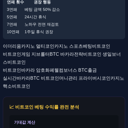
연패 횟수
권장 행동
3연패
베팅 금액 50% 감소
5연패
24시간 휴식
7연패
노하우 전면 재검토
10연패
1주일 휴식 권장
이더리움카지노
멀티코인카지노
스포츠베팅비트코인
비트코인게임
지브롤터BTC
바카라전략비트코인
생일보너
스비트코인
비트코인바카라
암호화폐웰컴보너스
BTC출금
실시간바카라BTC
비트코인머니관리
프라이버시코인카지노
핵소비트코인
📈 비트코인 베팅 수익률 완전 분석
기대값 계산