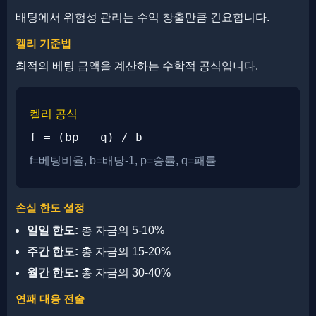
배팅에서 위험성 관리는 수익 창출만큼 긴요합니다.
켈리 기준법
최적의 베팅 금액을 계산하는 수학적 공식입니다.
켈리 공식
f = (bp - q) / b
f=베팅비율, b=배당-1, p=승률, q=패률
손실 한도 설정
일일 한도:
총 자금의 5-10%
주간 한도:
총 자금의 15-20%
월간 한도:
총 자금의 30-40%
연패 대응 전술